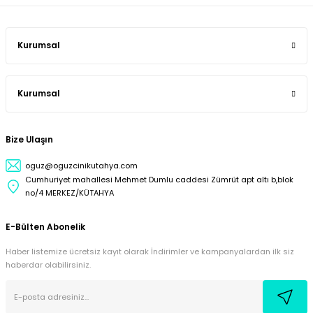
Kurumsal
Kurumsal
Bize Ulaşın
oguz@oguzcinikutahya.com
Cumhuriyet mahallesi Mehmet Dumlu caddesi Zümrüt apt altı b,blok
no/4 MERKEZ/KÜTAHYA
E-Bülten Abonelik
Haber listemize ücretsiz kayıt olarak İndirimler ve kampanyalardan ilk siz
haberdar olabilirsiniz.