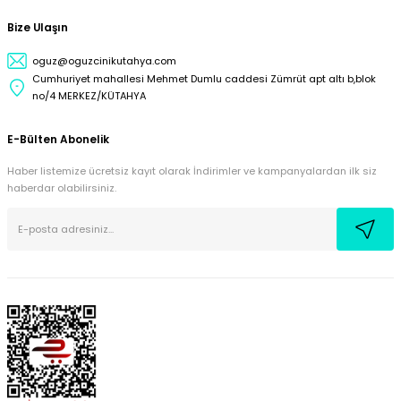
Bize Ulaşın
oguz@oguzcinikutahya.com
Cumhuriyet mahallesi Mehmet Dumlu caddesi Zümrüt apt altı b,blok
no/4 MERKEZ/KÜTAHYA
E-Bülten Abonelik
Haber listemize ücretsiz kayıt olarak İndirimler ve kampanyalardan ilk siz
haberdar olabilirsiniz.