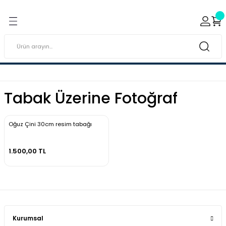
Geri Dön
Geri Dön
ı ve Sırçaları
ar
 & Porselen Boyaları (Toz
i Tabaklar
Tabak Üzerine Fotoğraf
eramik Boyaları
eramik Kabartma Boyaları
Oğuz Çini 30cm resim tabağı
abaklar
1.500,00 TL
Kurumsal