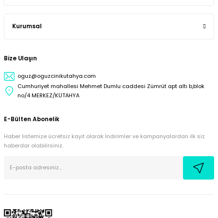
Kurumsal
Bize Ulaşın
oguz@oguzcinikutahya.com
Cumhuriyet mahallesi Mehmet Dumlu caddesi Zümrüt apt altı b,blok
no/4 MERKEZ/KÜTAHYA
E-Bülten Abonelik
Haber listemize ücretsiz kayıt olarak İndirimler ve kampanyalardan ilk siz
haberdar olabilirsiniz.