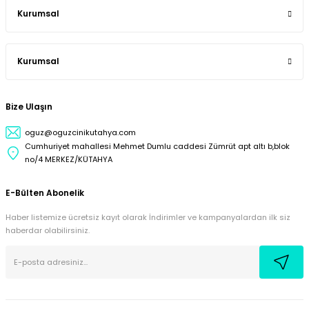
Kurumsal
Kurumsal
Bize Ulaşın
oguz@oguzcinikutahya.com
Cumhuriyet mahallesi Mehmet Dumlu caddesi Zümrüt apt altı b,blok
no/4 MERKEZ/KÜTAHYA
E-Bülten Abonelik
Haber listemize ücretsiz kayıt olarak İndirimler ve kampanyalardan ilk siz
haberdar olabilirsiniz.