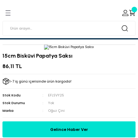
Geri Dön
Geri Dön
ı ve Sırçaları
ar
 & Porselen Boyaları (Toz
i Tabaklar
15cm Bisküvi Papatya Saksı
eramik Boyaları
86,11 TL
eramik Kabartma Boyaları
1-7 iş günü içerisinde ürün kargoda!
abaklar
Stok Kodu
EFLSVY25
Stok Durumu
Yok
Marka
Oğuz Çini
Gelince Haber Ver