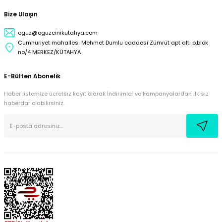
Bize Ulaşın
oguz@oguzcinikutahya.com
Cumhuriyet mahallesi Mehmet Dumlu caddesi Zümrüt apt altı b,blok
no/4 MERKEZ/KÜTAHYA
E-Bülten Abonelik
Haber listemize ücretsiz kayıt olarak İndirimler ve kampanyalardan ilk siz
haberdar olabilirsiniz.