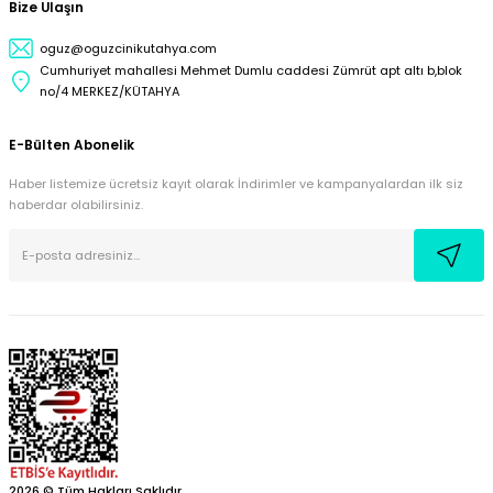
Bize Ulaşın
oguz@oguzcinikutahya.com
Cumhuriyet mahallesi Mehmet Dumlu caddesi Zümrüt apt altı b,blok
no/4 MERKEZ/KÜTAHYA
E-Bülten Abonelik
Haber listemize ücretsiz kayıt olarak İndirimler ve kampanyalardan ilk siz
haberdar olabilirsiniz.
2026 © Tüm Hakları Saklıdır.