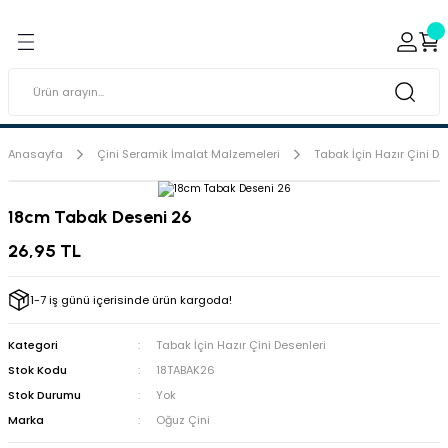
Geri Dön
Geri Dön
ı ve Sırçaları
ar
 & Porselen Boyaları (Toz
i Tabaklar
Anasayfa
Çini Seramik İmalat Malzemeleri
Tabak İçin Hazır Çini De
eramik Boyaları
18cm Tabak Deseni 26
eramik Kabartma Boyaları
26,95 TL
abaklar
1-7 iş günü içerisinde ürün kargoda!
Kategori
Tabak İçin Hazır Çini Desenleri
Stok Kodu
18TABAK26
Stok Durumu
Yok
Marka
Oğuz Çini