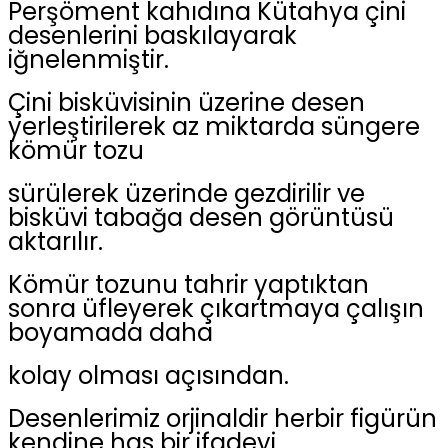
Perşöment kahıdına Kütahya çini
desenlerini baskılayarak
iğnelenmiştir.
Çini bisküvisinin üzerine desen
yerleştirilerek az miktarda süngere
kömür tozu
sürülerek üzerinde gezdirilir ve
bisküvi tabağa desen görüntüsü
aktarılır.
Kömür tozunu tahrir yaptıktan
sonra üfleyerek çıkartmaya çalışın
boyamada daha
kolay olması açısından.
Desenlerimiz orjinaldir herbir figürün
kendine has bir ifadeyi