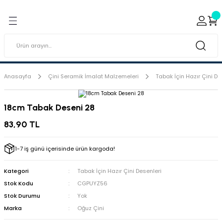
Geri Dön
Geri Dön
ı ve Sırçaları
ar
 & Porselen Boyaları (Toz
i Tabaklar
Anasayfa
Çini Seramik İmalat Malzemeleri
Tabak İçin Hazır Çini De
eramik Boyaları
18cm Tabak Deseni 28
eramik Kabartma Boyaları
83,90 TL
abaklar
1-7 iş günü içerisinde ürün kargoda!
Kategori
Tabak İçin Hazır Çini Desenleri
Stok Kodu
CGPUYZ56
Stok Durumu
Yok
Marka
Oğuz Çini