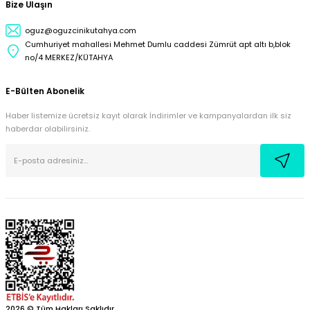
Bize Ulaşın
oguz@oguzcinikutahya.com
Cumhuriyet mahallesi Mehmet Dumlu caddesi Zümrüt apt altı b,blok
no/4 MERKEZ/KÜTAHYA
E-Bülten Abonelik
Haber listemize ücretsiz kayıt olarak İndirimler ve kampanyalardan ilk siz
haberdar olabilirsiniz.
2026 © Tüm Hakları Saklıdır.