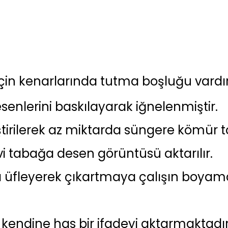
in kenarlarında tutma boşluğu vardır
enlerini baskılayarak iğnelenmiştir.
eştirilerek az miktarda süngere kömür 
üvi tabağa desen görüntüsü aktarılır.
ra üfleyerek çıkartmaya çalışın boya
n kendine has bir ifadeyi aktarmaktadır