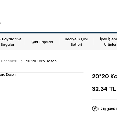
i Boyaları ve
Hediyelik Çini
İpek İşlem
Çini Fırçaları
Sırçaları
Setleri
Ürünler
i Desenleri
20*20 Karo Deseni
20*20 Ka
32,34 TL
1-7 iş günü