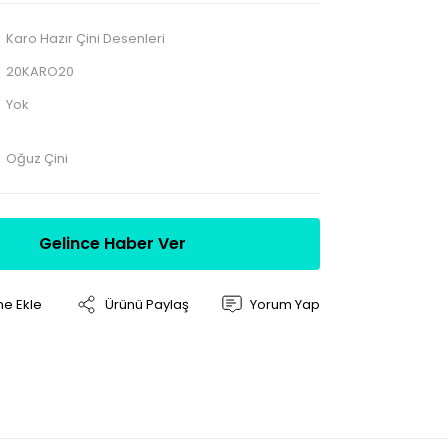
Karo Hazır Çini Desenleri
20KARO20
Yok
Oğuz Çini
Gelince Haber Ver
Ürünü Paylaş
Yorum Yap