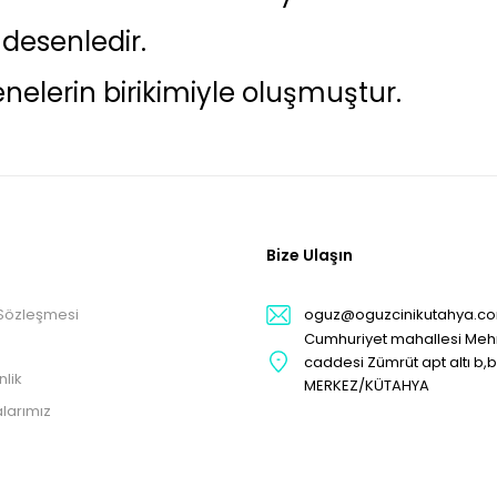
 desenledir.
enelerin birikimiyle oluşmuştur.
Bize Ulaşın
 Sözleşmesi
oguz@oguzcinikutahya.c
Cumhuriyet mahallesi Me
caddesi Zümrüt apt altı b,
nlik
MERKEZ/KÜTAHYA
larımız