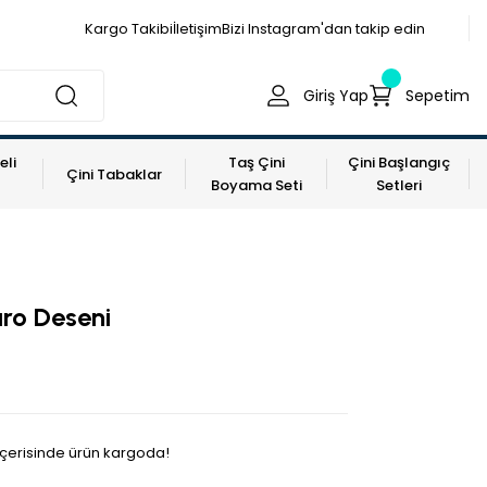
Kargo Takibi
İletişim
Bizi Instagram'dan takip edin
Giriş Yap
Sepetim
eli
Taş Çini
Çini Başlangıç
Çini Tabaklar
Boyama Seti
Setleri
ro Deseni
 içerisinde ürün kargoda!