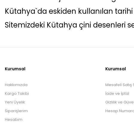
Kütahya`da eskiden kullanılan tarihi
Sitemizdeki Kütahya çini desenleri s
Kurumsal
Kurumsal
Hakkımızda
Mesafeli Satış
Kargo Takibi
İade ve İptal
Yeni Üyelik
Gizlilik ve Güve
Siparişlerim
Hesap Numara
Hesabım