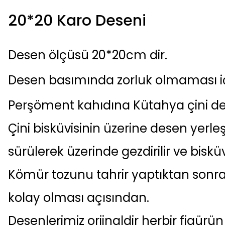
20*20 Karo Deseni
Desen ölçüsü 20*20cm dir.
Desen basımında zorluk olmaması iç
Perşöment kahıdına Kütahya çini des
Çini bisküvisinin üzerine desen yerl
sürülerek üzerinde gezdirilir ve bisk
Kömür tozunu tahrir yaptıktan son
kolay olması açısından.
Desenlerimiz orjinaldir herbir figürü