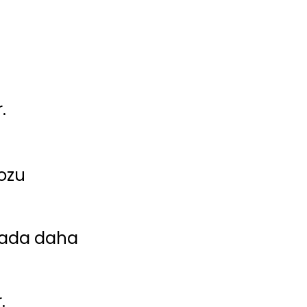
.
tozu
mada daha
.