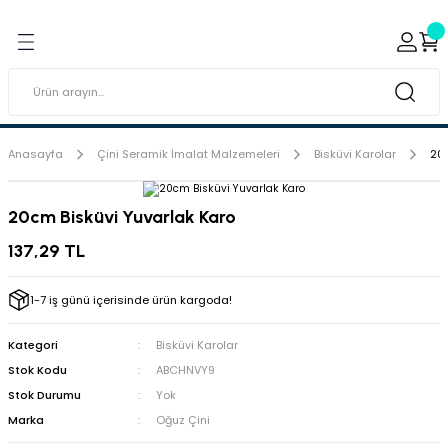
Geri Dön
Geri Dön
ı ve Sırçaları
ar
 & Porselen Boyaları (Toz
i Tabaklar
Anasayfa
Çini Seramik İmalat Malzemeleri
Bisküvi Karolar
20c
eramik Boyaları
20cm Bisküvi Yuvarlak Karo
eramik Kabartma Boyaları
137,29 TL
abaklar
1-7 iş günü içerisinde ürün kargoda!
Kategori
Bisküvi Karolar
Stok Kodu
ABCHNVY9
Stok Durumu
Yok
Marka
Oğuz Çini