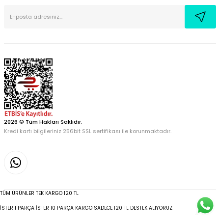
2026 © Tüm Hakları Saklıdır.
Kredi kartı bilgileriniz 256bit SSL sertifikası ile korunmaktadır.
TÜM ÜRÜNLER TEK KARGO 120 TL
İSTER 1 PARÇA İSTER 10 PARÇA KARGO SADECE 120 TL DESTEK ALIYORUZ