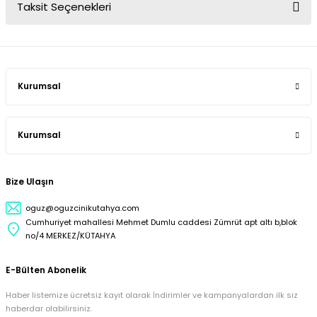
Taksit Seçenekleri
Kurumsal
Kurumsal
Bize Ulaşın
oguz@oguzcinikutahya.com
Cumhuriyet mahallesi Mehmet Dumlu caddesi Zümrüt apt altı b,blok
no/4 MERKEZ/KÜTAHYA
E-Bülten Abonelik
Haber listemize ücretsiz kayıt olarak İndirimler ve kampanyalardan ilk siz
haberdar olabilirsiniz.