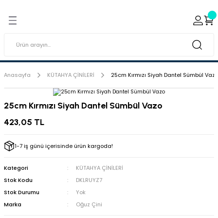
Geri Dön
Geri Dön
ı ve Sırçaları
ar
 & Porselen Boyaları (Toz
i Tabaklar
Anasayfa
KÜTAHYA ÇİNİLERİ
25cm Kırmızı Siyah Dantel Sümbül Vaz
eramik Boyaları
25cm Kırmızı Siyah Dantel Sümbül Vazo
eramik Kabartma Boyaları
423,05 TL
abaklar
1-7 iş günü içerisinde ürün kargoda!
Kategori
KÜTAHYA ÇİNİLERİ
Stok Kodu
DKLRUYZ7
Stok Durumu
Yok
Marka
Oğuz Çini