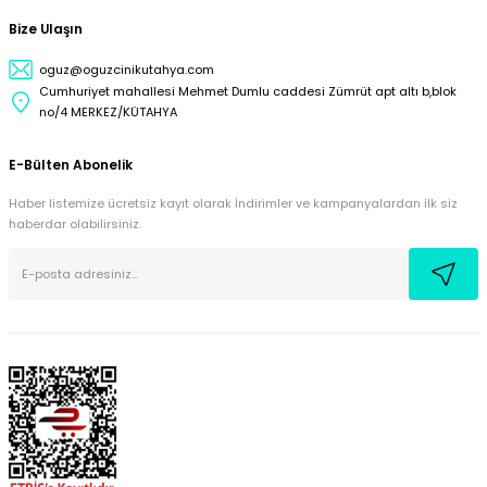
Bize Ulaşın
oguz@oguzcinikutahya.com
Cumhuriyet mahallesi Mehmet Dumlu caddesi Zümrüt apt altı b,blok
no/4 MERKEZ/KÜTAHYA
E-Bülten Abonelik
Haber listemize ücretsiz kayıt olarak İndirimler ve kampanyalardan ilk siz
haberdar olabilirsiniz.