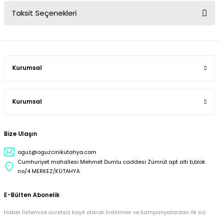
Taksit Seçenekleri
Kurumsal
Kurumsal
Bize Ulaşın
oguz@oguzcinikutahya.com
Cumhuriyet mahallesi Mehmet Dumlu caddesi Zümrüt apt altı b,blok
no/4 MERKEZ/KÜTAHYA
E-Bülten Abonelik
Haber listemize ücretsiz kayıt olarak İndirimler ve kampanyalardan ilk siz