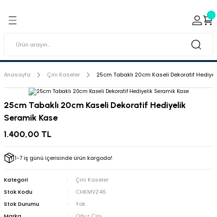
Geri Dön
Geri Dön
ı ve Sırçaları
ar
 & Porselen Boyaları (Toz
i Tabaklar
Anasayfa
Çini Kaseler
25cm Tabaklı 20cm Kaseli Dekoratif Hediye
eramik Boyaları
25cm Tabaklı 20cm Kaseli Dekoratif Hediyelik
Seramik Kase
eramik Kabartma Boyaları
1.400,00 TL
abaklar
1-7 iş günü içerisinde ürün kargoda!
Kategori
Çini Kaseler
Stok Kodu
CHKMVZ46
Stok Durumu
Yok
Marka
Oğuz Çini