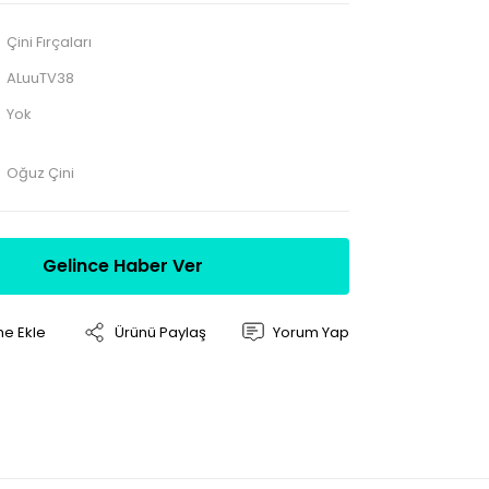
Çini Fırçaları
ALuuTV38
Yok
Oğuz Çini
Gelince Haber Ver
Ürünü Paylaş
Yorum Yap