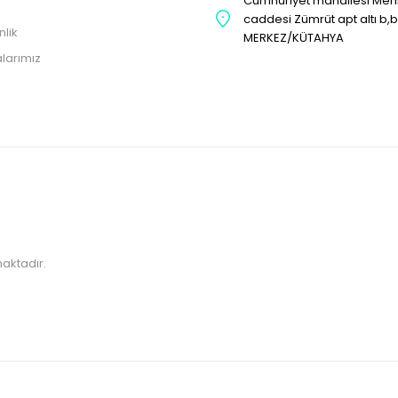
Cumhuriyet mahallesi Me
caddesi Zümrüt apt altı b,
nlik
MERKEZ/KÜTAHYA
larımız
maktadır.