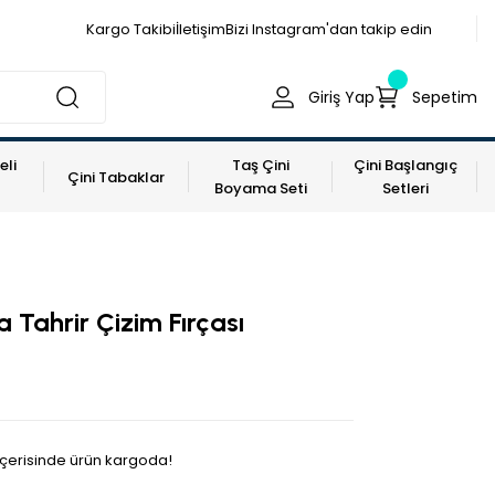
Kargo Takibi
İletişim
Bizi Instagram'dan takip edin
Giriş Yap
Sepetim
eli
Taş Çini
Çini Başlangıç
Çini Tabaklar
Boyama Seti
Setleri
 Tahrir Çizim Fırçası
 içerisinde ürün kargoda!