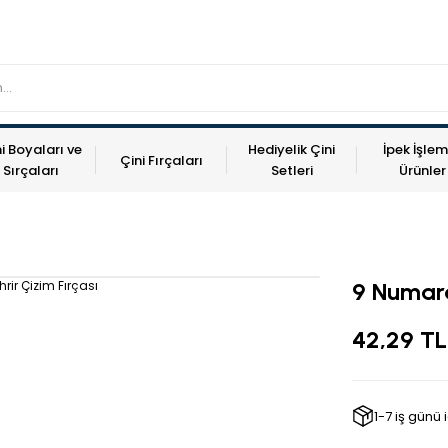
i Boyaları ve
Hediyelik Çini
İpek İşlem
Çini Fırçaları
Sırçaları
Setleri
Ürünler
9 Numara
42,29 TL
1-7 iş günü