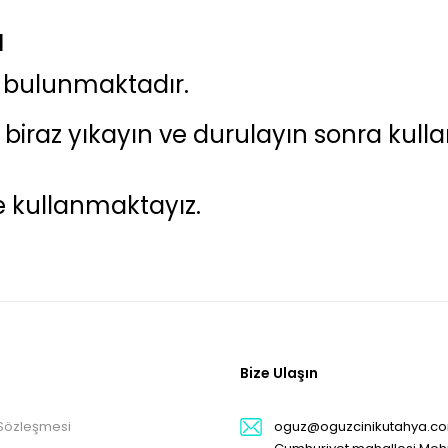
ı
sı bulunmaktadır.
biraz yıkayın ve durulayın sonra kullana
e kullanmaktayız.
Bize Ulaşın
 Sözleşmesi
oguz@oguzcinikutahya.c