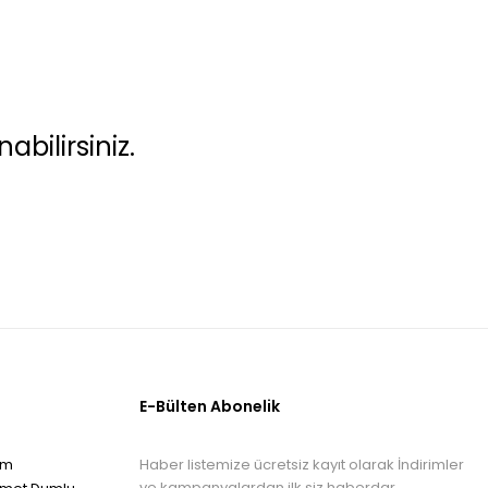
bilirsiniz.
E-Bülten Abonelik
Haber listemize ücretsiz kayıt olarak İndirimler
om
ve kampanyalardan ilk siz haberdar