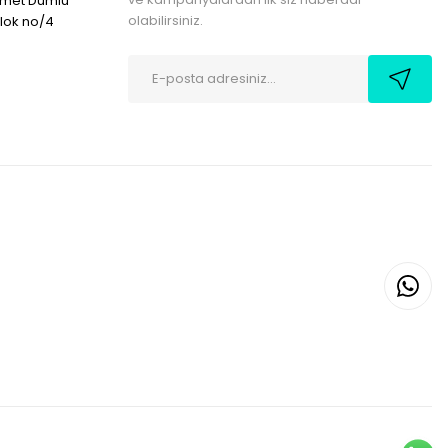
hmet Dumlu
olabilirsiniz.
blok no/4