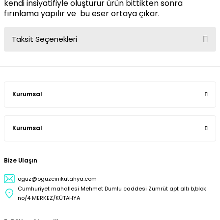
kendi insiyatifiyle oluşturur ürün bittikten sonra
fırınlama yapılır ve bu eser ortaya çıkar.
Taksit Seçenekleri
Kurumsal
Kurumsal
Bize Ulaşın
oguz@oguzcinikutahya.com
Cumhuriyet mahallesi Mehmet Dumlu caddesi Zümrüt apt altı b,blok
no/4 MERKEZ/KÜTAHYA