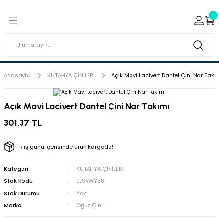
Geri Dön
Geri Dön
ı ve Sırçaları
ar
 & Porselen Boyaları (Toz
i Tabaklar
Anasayfa
KÜTAHYA ÇİNİLERİ
Açık Mavi Lacivert Dantel Çini Nar Takı
eramik Boyaları
Açık Mavi Lacivert Dantel Çini Nar Takımı
eramik Kabartma Boyaları
301,37 TL
abaklar
1-7 iş günü içerisinde ürün kargoda!
Kategori
KÜTAHYA ÇİNİLERİ
Stok Kodu
ELSVWY58
Stok Durumu
Yok
Marka
Oğuz Çini