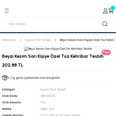
Geri Dön
Geri Dön
ı ve Sırçaları
ar
 & Porselen Boyaları (Toz
i Tabaklar
Anasayfa
Kişiye Özel Tesbih
Beyzi Kesim Sarı Kişiye Özel Toz Kehrib
eramik Boyaları
Yeni
Beyzi Kesim Sarı Kişiye Özel Toz Kehribar Tesbih
eramik Kabartma Boyaları
202,88 TL
abaklar
1-7 iş günü içerisinde ürün kargoda!
Kategori
Kişiye Özel Tesbih
Stok Kodu
ABEGHKX5
Stok Durumu
Yok
Marka
Oğuz Çini
Tesbih İletişim
0 532 556 41 76 Uğur Akbaş