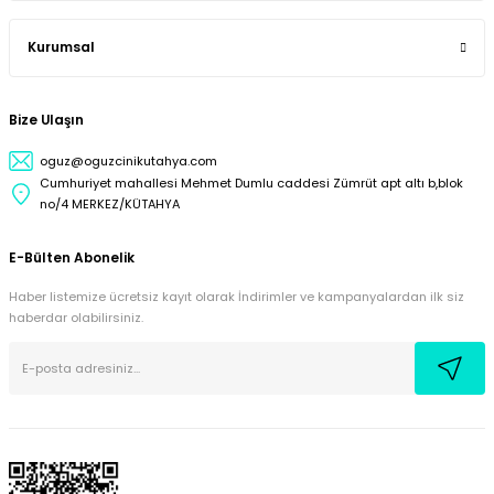
Kurumsal
Bize Ulaşın
oguz@oguzcinikutahya.com
Cumhuriyet mahallesi Mehmet Dumlu caddesi Zümrüt apt altı b,blok
no/4 MERKEZ/KÜTAHYA
E-Bülten Abonelik
Haber listemize ücretsiz kayıt olarak İndirimler ve kampanyalardan ilk siz
haberdar olabilirsiniz.