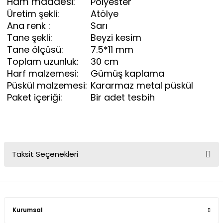
Ham maddesi:
Polyester
Üretim şekli:
Atölye
Ana renk :
Sarı
Tane şekli:
Beyzi kesim
Tane ölçüsü:
7.5*11 mm
Toplam uzunluk:
30 cm
Harf malzemesi:
Gümüş kaplama
Püskül malzemesi:
Kararmaz metal püskül
Paket içeriği:
Bir adet tesbih
Taksit Seçenekleri
Kurumsal