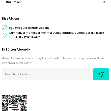
Kurumsal
Bize Ulaşın
oguz@oguzcinikutahya.com
Cumhuriyet mahallesi Mehmet Dumlu caddesi Zümrüt apt altı b,blok
no/4 MERKEZ/KÜTAHYA
E-Bülten Abonelik
Haber listemize ücretsiz kayıt olarak İndirimler ve kampanyalardan ilk siz
haberdar olabilirsiniz.