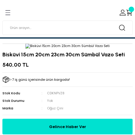
Geri Dön
Geri Dön
ı ve Sırçaları
ar
 & Porselen Boyaları (Toz
i Tabaklar
Bisküvi 15cm 20cm 23cm 30cm Sümbül Vazo Seti
eramik Boyaları
540,00 TL
eramik Kabartma Boyaları
1-7 iş günü içerisinde ürün kargoda!
abaklar
Stok Kodu
CDKNPVZ8
Stok Durumu
Yok
Marka
Oğuz Çini
Gelince Haber Ver