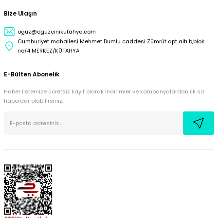
Bize Ulaşın
oguz@oguzcinikutahya.com
Cumhuriyet mahallesi Mehmet Dumlu caddesi Zümrüt apt altı b,blok
no/4 MERKEZ/KÜTAHYA
E-Bülten Abonelik
Haber listemize ücretsiz kayıt olarak İndirimler ve kampanyalardan ilk siz
haberdar olabilirsiniz.