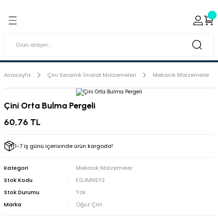
Geri Dön
Geri Dön
ı ve Sırçaları
ar
 & Porselen Boyaları (Toz
i Tabaklar
Anasayfa
Çini Seramik İmalat Malzemeleri
Mekanik Malzemeler
eramik Boyaları
Çini Orta Bulma Pergeli
eramik Kabartma Boyaları
60,76 TL
abaklar
1-7 iş günü içerisinde ürün kargoda!
Kategori
Mekanik Malzemeler
Stok Kodu
EGJMNSYZ
Stok Durumu
Yok
Marka
Oğuz Çini