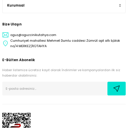
Kurumsal
Bize Ulaşın
oguz@oguzcinikutahya.com
Cumhuriyet mahallesi Mehmet Dumlu caddesi Zümrüt apt altı b,blok
no/4 MERKEZ/KÜTAHYA
E-Bülten Abonelik
Haber listemize ücretsiz kayıt olarak İndirimler ve kampanyalardan ilk siz
haberdar olabilirsiniz.