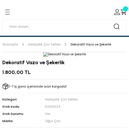
Geri Dön
Geri Dön
ı ve Sırçaları
ar
 & Porselen Boyaları (Toz
i Tabaklar
Anasayfa
Hediyelik Çini Setleri
Dekoratif Vazo ve Şekerlik
eramik Boyaları
Dekoratif Vazo ve Şekerlik
eramik Kabartma Boyaları
1.800,00 TL
abaklar
1-7 iş günü içerisinde ürün kargoda!
Kategori
Hediyelik Çini Setleri
Stok Kodu
DJLRSX24
Stok Durumu
Var
Marka
Oğuz Çini