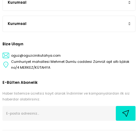
Kurumsal
Kurumsal
Bize Ulaşın
oguz@oguzcinikutahya.com
Cumhuriyet mahallesi Mehmet Dumlu caddesi Zümrüt apt altı b,blok
no/4 MERKEZ/KÜTAHYA
E-Bülten Abonelik
Haber listemize ücretsiz kayıt olarak İndirimler ve kampanyalardan ilk siz
haberdar olabilirsiniz.