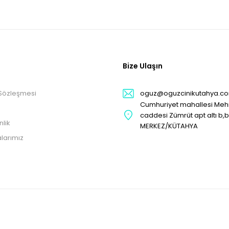
Bize Ulaşın
 Sözleşmesi
oguz@oguzcinikutahya.c
Cumhuriyet mahallesi Me
caddesi Zümrüt apt altı b,
nlik
MERKEZ/KÜTAHYA
larımız