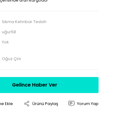
 içerisinde ürün kargoda!
Sıkma Kehribar Tesbih
uğur58
Yok
Oğuz Çini
Gelince Haber Ver
Ürünü Paylaş
Yorum Yap