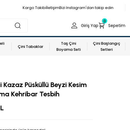
Kargo Takibi
İletişim
Bizi Instagram'dan takip edin
0
Giriş Yap
Sepetim
eli
Taş Çini
Çini Başlangıç
Çini Tabaklar
Boyama Seti
Setleri
i Kazaz Püsküllü Beyzi Kesim
ma Kehribar Tesbih
TL