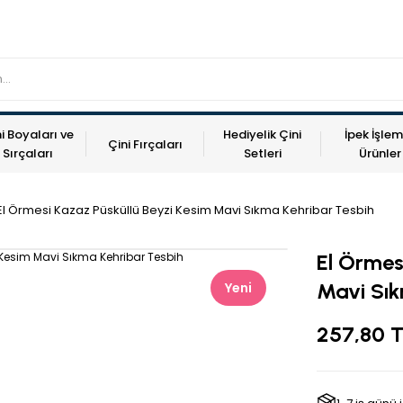
i Boyaları ve
Hediyelik Çini
İpek İşlem
Çini Fırçaları
Sırçaları
Setleri
Ürünler
El Örmesi Kazaz Püsküllü Beyzi Kesim Mavi Sıkma Kehribar Tesbih
El Örmes
Mavi Sık
Yeni
257,80 