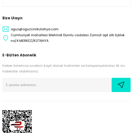
Bize Ulaşın
oguz@oguzcinikutahya.com
Cumhuriyet mahallesi Mehmet Dumlu caddesi Zümrüt apt altı b,blok
no/4 MERKEZ/KÜTAHYA
E-Bülten Abonelik
Haber listemize ücretsiz kayıt olarak İndirimler ve kampanyalardan ilk siz
haberdar olabilirsiniz.