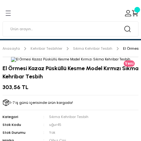
Geri Dön
Geri Dön
ı ve Sırçaları
ar
 & Porselen Boyaları (Toz
i Tabaklar
Anasayfa
Kehribar Tesbihler
Sıkma Kehribar Tesbih
El Örmesi
eramik Boyaları
Yeni
El Örmesi Kazaz Püsküllü Kesme Model Kırmızı Sıkma
Kehribar Tesbih
eramik Kabartma Boyaları
303,56 TL
abaklar
1-7 iş günü içerisinde ürün kargoda!
Kategori
Sıkma Kehribar Tesbih
Stok Kodu
uğur45
Stok Durumu
Yok
Marka
Oğuz Çini