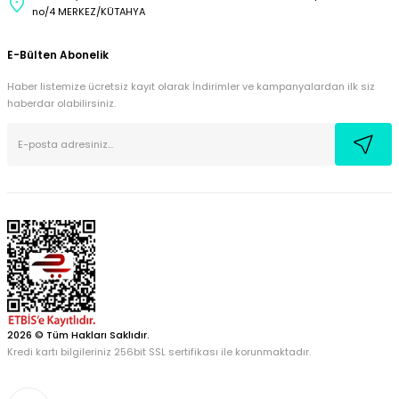
no/4 MERKEZ/KÜTAHYA
E-Bülten Abonelik
Haber listemize ücretsiz kayıt olarak İndirimler ve kampanyalardan ilk siz
haberdar olabilirsiniz.
2026 © Tüm Hakları Saklıdır.
Kredi kartı bilgileriniz 256bit SSL sertifikası ile korunmaktadır.