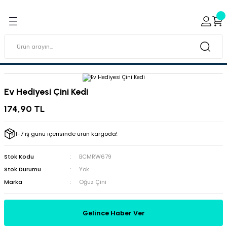
Geri Dön
Geri Dön
ı ve Sırçaları
ar
 & Porselen Boyaları (Toz
i Tabaklar
Ev Hediyesi Çini Kedi
eramik Boyaları
174,90 TL
eramik Kabartma Boyaları
1-7 iş günü içerisinde ürün kargoda!
abaklar
Stok Kodu
BCMRW679
Stok Durumu
Yok
Marka
Oğuz Çini
Gelince Haber Ver