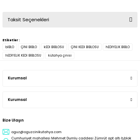
Taksit Seçenekleri
Etiketler :
bİBLO
ÇİNİ BİBLO
kEDİ BİBLOSU
ÇİNİ KEDİ BİBLOSU
hEDİYELİK BİBLO
hEDİYELİK KEDİ BİBLOSU
kütahya çinisi
Kurumsal
Kurumsal
Bize Ulaşın
oguz@oguzcinikutahya.com
Cumhuriyet mahallesi Mehmet Dumlu caddesi Zümrüt apt altı b,blok