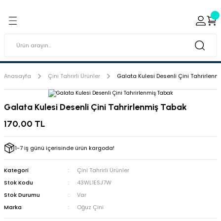
Geri Dön
Geri Dön
ı ve Sırçaları
ar
 & Porselen Boyaları (Toz
i Tabaklar
Anasayfa
Çini Tahrirli Ürünler
Galata Kulesi Desenli Çini Tahrirlenm
eramik Boyaları
Galata Kulesi Desenli Çini Tahrirlenmiş Tabak
eramik Kabartma Boyaları
170,00 TL
abaklar
1-7 iş günü içerisinde ürün kargoda!
Kategori
Çini Tahrirli Ürünler
Stok Kodu
43WL1ESJ7W
Stok Durumu
Var
Marka
Oğuz Çini