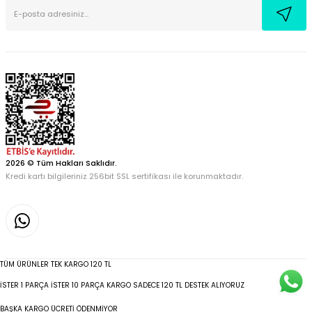
2026 © Tüm Hakları Saklıdır.
Kredi kartı bilgileriniz 256bit SSL sertifikası ile korunmaktadır.
TÜM ÜRÜNLER TEK KARGO 120 TL
İSTER 1 PARÇA İSTER 10 PARÇA KARGO SADECE 120 TL DESTEK ALIYORUZ
BAŞKA KARGO ÜCRETİ ÖDENMİYOR