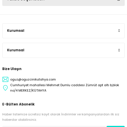
Kurumsal
Kurumsal
Bize Ulaşın
oguz@oguzcinikutahya.com
Cumhuriyet mahallesi Mehmet Dumlu caddesi Zümrüt apt altı b,blok
no/4 MERKEZ/KÜTAHYA
E-Bülten Abonelik
Haber listemize ücretsiz kayıt olarak İndirimler ve kampanyalardan ilk siz
haberdar olabilirsiniz.