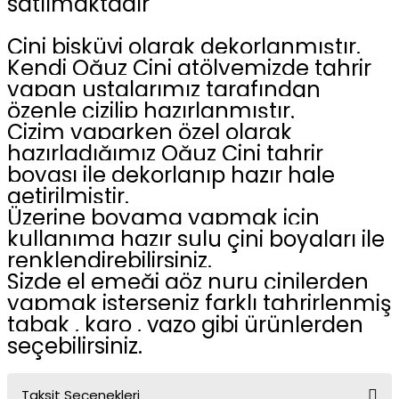
satılmaktadır
Çini bisküvi olarak dekorlanmıştır.
Kendi Oğuz Çini atölyemizde tahrir
yapan ustalarımız tarafından
özenle çizilip hazırlanmıştır.
Çizim yaparken özel olarak
hazırladığımız Oğuz Çini tahrir
boyası ile dekorlanıp hazır hale
getirilmiştir.
Üzerine boyama yapmak için
kullanıma hazır
sulu çini boyaları
ile
renklendirebilirsiniz.
Sizde el emeği göz nuru çinilerden
yapmak isterseniz farklı tahrirlenmiş
tabak , karo , vazo gibi ürünlerden
seçebilirsiniz.
Taksit Seçenekleri