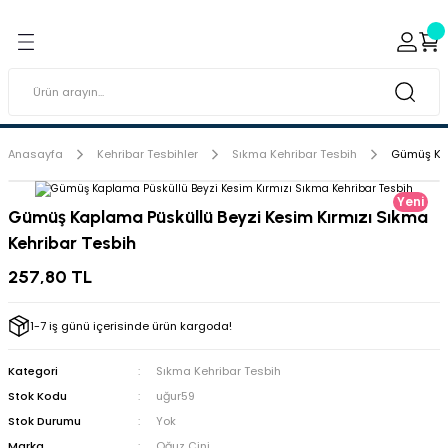
Geri Dön
Geri Dön
ı ve Sırçaları
ar
 & Porselen Boyaları (Toz
i Tabaklar
Anasayfa
Kehribar Tesbihler
Sıkma Kehribar Tesbih
Gümüş Kap
eramik Boyaları
Yeni
Gümüş Kaplama Püsküllü Beyzi Kesim Kırmızı Sıkma
Kehribar Tesbih
eramik Kabartma Boyaları
257,80 TL
abaklar
1-7 iş günü içerisinde ürün kargoda!
Kategori
Sıkma Kehribar Tesbih
Stok Kodu
uğur59
Stok Durumu
Yok
Marka
Oğuz Çini