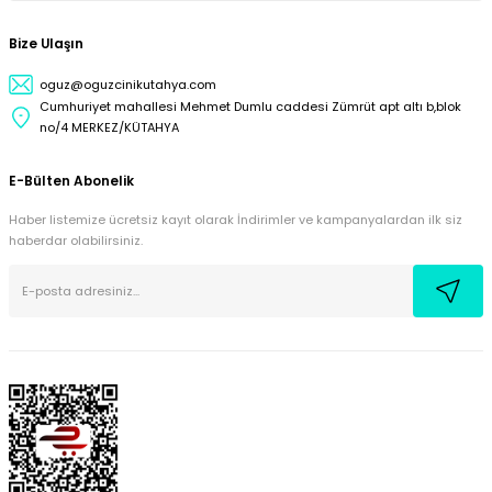
Bize Ulaşın
oguz@oguzcinikutahya.com
Cumhuriyet mahallesi Mehmet Dumlu caddesi Zümrüt apt altı b,blok
no/4 MERKEZ/KÜTAHYA
E-Bülten Abonelik
Haber listemize ücretsiz kayıt olarak İndirimler ve kampanyalardan ilk siz
haberdar olabilirsiniz.