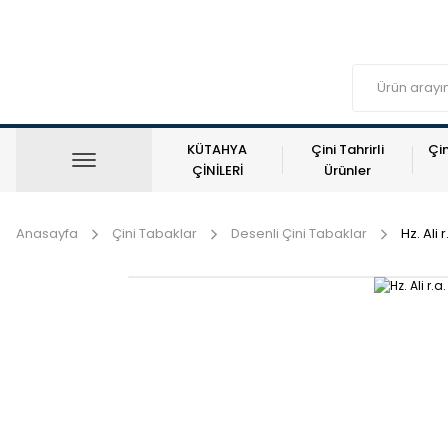
KÜTAHYA
Çini Tahrirli
Çin
ÇİNİLERİ
Ürünler
Anasayfa
Çini Tabaklar
Desenli Çini Tabaklar
Hz. Ali 