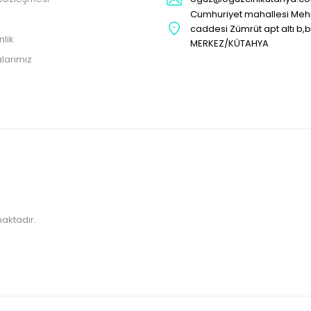
Cumhuriyet mahallesi Me
caddesi Zümrüt apt altı b,
nlik
MERKEZ/KÜTAHYA
larımız
maktadır.