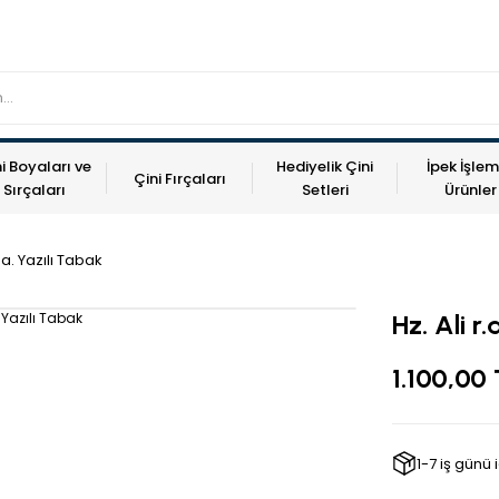
i Boyaları ve
Hediyelik Çini
İpek İşlem
Çini Fırçaları
Sırçaları
Setleri
Ürünler
r.a. Yazılı Tabak
Hz. Ali r
1.100,00
1-7 iş günü