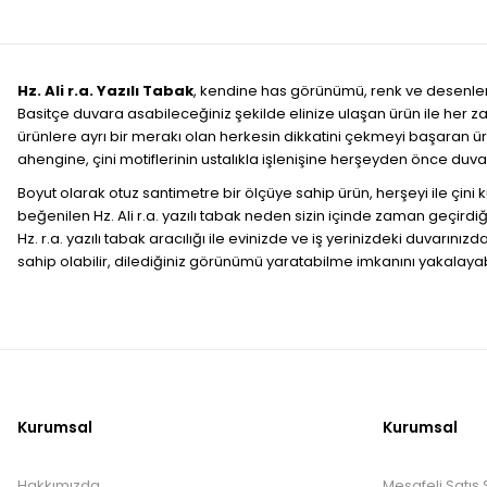
Hz. Ali r.a. Yazılı Tabak
, kendine has görünümü, renk ve desenlerin
Basitçe duvara asabileceğiniz şekilde elinize ulaşan ürün ile her z
ürünlere ayrı bir merakı olan herkesin dikkatini çekmeyi başaran 
ahengine, çini motiflerinin ustalıkla işlenişine herşeyden önce duva
Boyut olarak otuz santimetre bir ölçüye sahip ürün, herşeyi ile çini 
beğenilen Hz. Ali r.a. yazılı tabak neden sizin içinde zaman geçir
Hz. r.a. yazılı tabak aracılığı ile evinizde ve iş yerinizdeki duvarını
sahip olabilir, dilediğiniz görünümü yaratabilme imkanını yakalayabi
Kurumsal
Kurumsal
Hakkımızda
Mesafeli Satış