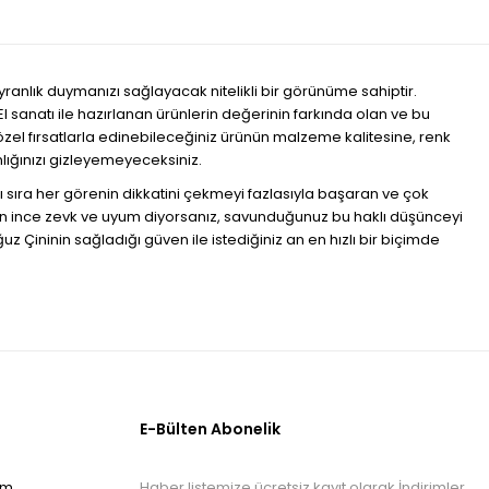
yranlık duymanızı sağlayacak nitelikli bir görünüme sahiptir.
 sanatı ile hazırlanan ürünlerin değerinin farkında olan ve bu
ze özel fırsatlarla edinebileceğiniz ürünün malzeme kalitesine, renk
nlığınızı gizleyemeyeceksiniz.
anı sıra her görenin dikkatini çekmeyi fazlasıyla başaran ve çok
olan ince zevk ve uyum diyorsanız, savunduğunuz bu haklı düşünceyi
ğuz Çininin sağladığı güven ile istediğiniz an en hızlı bir biçimde
E-Bülten Abonelik
Haber listemize ücretsiz kayıt olarak İndirimler
om