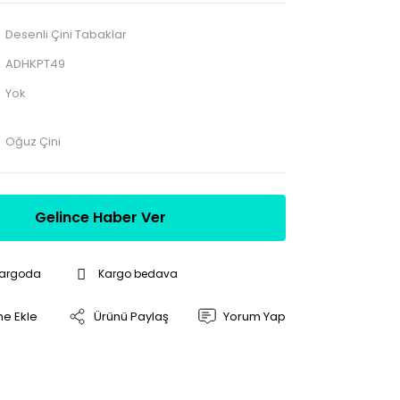
Desenli Çini Tabaklar
ADHKPT49
Yok
Oğuz Çini
Gelince Haber Ver
Kargoda
Kargo bedava
Ürünü Paylaş
Yorum Yap