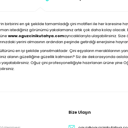
 birbirini en şık şekilde tamamladığı çini motifleri ile her karesine ha
aman istediğiniz görünümü yakalamanız artık çok daha kolay olacak. El
ürüne
www.oguzcinikutahya.com
ayrıcalıklarıyla ulaşabilirsiniz. Si
rınızdaki yerini almasının ardından peşinde getirdiği enerjisine hayra
kültürünü en iyi şekilde yansıtmaktadır. Çini eşyaların meraklılarının y
diğiniz alanın güzelliğine güzellik katmasın? Siz de dekorasyonda asl
zda yaşatabilirsiniz. Oğuz çini profesyonelliğiyle hazırlanan ürüne yine O
lirsiniz.
Bize Ulaşın
 Sözleşmesi
oguz@oguzcinikutahya.c