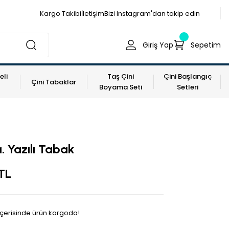
Kargo Takibi
İletişim
Bizi Instagram'dan takip edin
Giriş Yap
Sepetim
eli
Taş Çini
Çini Başlangıç
Çini Tabaklar
Boyama Seti
Setleri
.a. Yazılı Tabak
 TL
 içerisinde ürün kargoda!