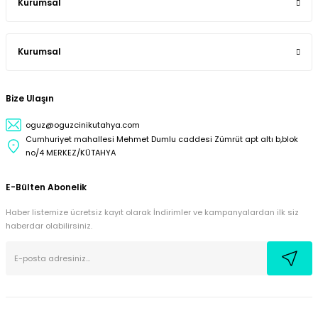
Kurumsal
Kurumsal
Bize Ulaşın
oguz@oguzcinikutahya.com
Cumhuriyet mahallesi Mehmet Dumlu caddesi Zümrüt apt altı b,blok
no/4 MERKEZ/KÜTAHYA
E-Bülten Abonelik
Haber listemize ücretsiz kayıt olarak İndirimler ve kampanyalardan ilk siz
haberdar olabilirsiniz.