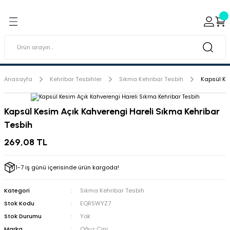
Geri Dön
Geri Dön
ı ve Sırçaları
ar
 & Porselen Boyaları (Toz
i Tabaklar
Anasayfa
Kehribar Tesbihler
Sıkma Kehribar Tesbih
Kapsül Ke
eramik Boyaları
Kapsül Kesim Açık Kahverengi Hareli Sıkma Kehribar
Tesbih
eramik Kabartma Boyaları
269,08 TL
abaklar
1-7 iş günü içerisinde ürün kargoda!
Kategori
Sıkma Kehribar Tesbih
Stok Kodu
EQRSWYZ7
Stok Durumu
Yok
Marka
Oğuz Çini