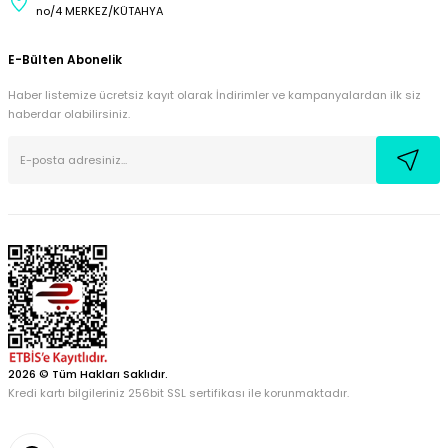
no/4 MERKEZ/KÜTAHYA
E-Bülten Abonelik
Haber listemize ücretsiz kayıt olarak İndirimler ve kampanyalardan ilk siz
haberdar olabilirsiniz.
2026 © Tüm Hakları Saklıdır.
Kredi kartı bilgileriniz 256bit SSL sertifikası ile korunmaktadır.