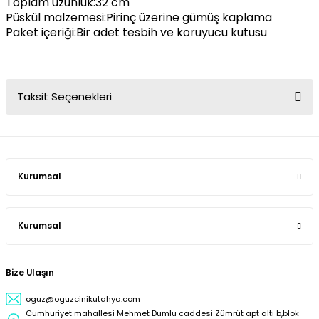
Toplam uzunluk:32 cm
Püskül malzemesi:Pirinç üzerine gümüş kaplama
Paket içeriği:Bir adet tesbih ve koruyucu kutusu
Taksit Seçenekleri
Kurumsal
Kurumsal
Bize Ulaşın
oguz@oguzcinikutahya.com
Cumhuriyet mahallesi Mehmet Dumlu caddesi Zümrüt apt altı b,blok