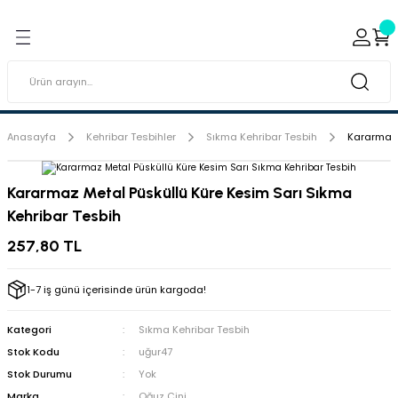
Geri Dön
Geri Dön
ı ve Sırçaları
ar
 & Porselen Boyaları (Toz
i Tabaklar
Anasayfa
Kehribar Tesbihler
Sıkma Kehribar Tesbih
Kararmaz 
eramik Boyaları
Kararmaz Metal Püsküllü Küre Kesim Sarı Sıkma
Kehribar Tesbih
eramik Kabartma Boyaları
257,80 TL
abaklar
1-7 iş günü içerisinde ürün kargoda!
Kategori
Sıkma Kehribar Tesbih
Stok Kodu
uğur47
Stok Durumu
Yok
Marka
Oğuz Çini