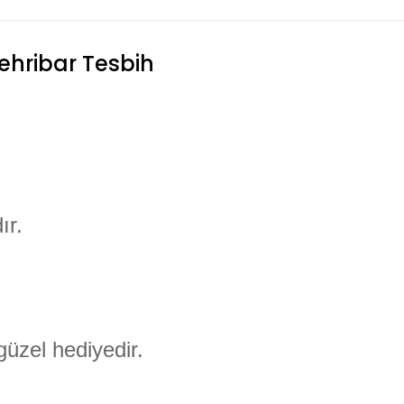
ehribar Tesbih
ır.
üzel hediyedir.