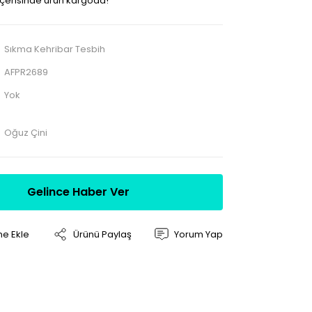
 içerisinde ürün kargoda!
Sıkma Kehribar Tesbih
AFPR2689
Yok
Oğuz Çini
Gelince Haber Ver
Ürünü Paylaş
Yorum Yap