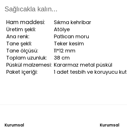
Sağlıcakla kalın...
Ham maddesi:
Sıkma kehribar
Üretim şekli:
Atölye
Ana renk:
Patlıcan moru
Tane şekli:
Teker kesim
Tane ölçüsü:
11*12 mm
Toplam uzunluk:
38 cm
Püskül malzemesi:
Kararmaz metal püskül
Paket içeriği:
1 adet tesbih ve koruyucu ku
Kurumsal
Kurumsal