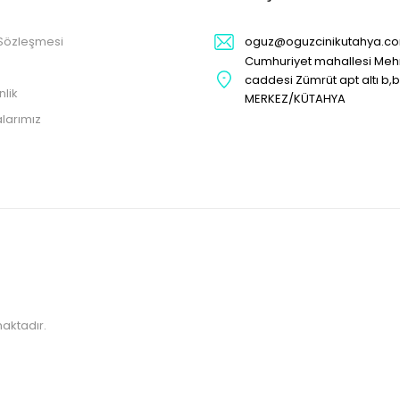
 Sözleşmesi
oguz@oguzcinikutahya.c
Cumhuriyet mahallesi Me
caddesi Zümrüt apt altı b,
nlik
MERKEZ/KÜTAHYA
larımız
maktadır.