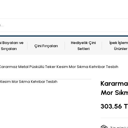
i Boyaları ve
Hediyelik Çini
İpek İşlem
Çini Fırçaları
Sırçaları
Setleri
Ürünler
Kararmaz Metal Püsküllü Teker Kesim Mor Sıkma Kehribar Tesbih
Kararmaz
Mor Sıkm
303,56 T