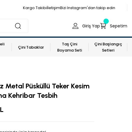
Kargo Takibi
İletişim
Bizi Instagram'dan takip edin
Giriş Yap
Sepetim
eli
Taş Çini
Çini Başlangıç
Çini Tabaklar
Boyama Seti
Setleri
 Metal Püsküllü Teker Kesim
a Kehribar Tesbih
L