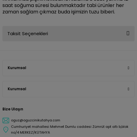
saat soğuma süresi bulunmaktadır tabi ürünler her
zaman sağlam çıkmaz buda işimizin tuzu biberi.
Taksit Seçenekleri
Kurumsal
Kurumsal
Bize Ulaşın
oguz@oguzcinikutahya.com
Cumhuriyet mahallesi Mehmet Dumlu caddesi Zümrüt apt altı b,blok
no/4 MERKEZ/KÜTAHYA