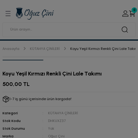
Geri Dön
Geri Dön
0
ı ve Sırçaları
ar
 & Porselen Boyaları (Toz
i Tabaklar
Anasayfa
KÜTAHYA ÇİNİLERİ
Koyu Yeşil Kırmızı Renkli Çini Lale Takım
eramik Boyaları
Koyu Yeşil Kırmızı Renkli Çini Lale Takımı
eramik Kabartma Boyaları
500,00 TL
abaklar
1-7 iş günü içerisinde ürün kargoda!
Kategori
KÜTAHYA ÇİNİLERİ
Stok Kodu
DHKUXZ37
Stok Durumu
Yok
Marka
Oğuz Çini