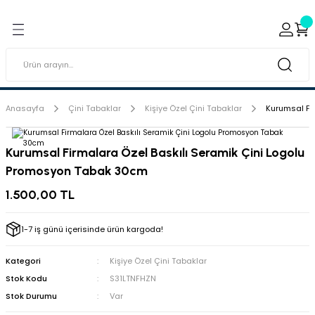
Geri Dön
Geri Dön
ı ve Sırçaları
ar
 & Porselen Boyaları (Toz
i Tabaklar
Anasayfa
Çini Tabaklar
Kişiye Özel Çini Tabaklar
Kurumsal Fi
eramik Boyaları
Kurumsal Firmalara Özel Baskılı Seramik Çini Logolu
Promosyon Tabak 30cm
eramik Kabartma Boyaları
1.500,00 TL
abaklar
1-7 iş günü içerisinde ürün kargoda!
Kategori
Kişiye Özel Çini Tabaklar
Stok Kodu
S31LTNFHZN
Stok Durumu
Var