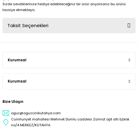
Sizde sevdiklerinize hediye edebileceğiniz bir ürün arıyorsanız bu ürünü
tavsiye etmekteyiz.
Taksit Seçenekleri
Kurumsal
Kurumsal
Bize Ulaşın
oguz@oguzcinikutahya.com
Cumhuriyet mahallesi Mehmet Dumlu caddesi Zümrüt apt altı b,blok
no/4 MERKEZ/KÜTAHYA