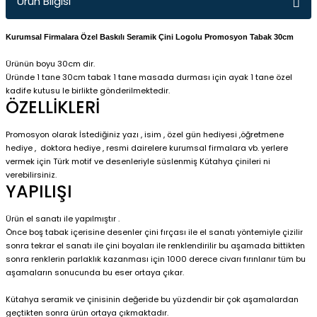
Ürün Bilgisi
Kurumsal Firmalara Özel Baskılı Seramik Çini Logolu Promosyon Tabak 30cm
Ürünün boyu 30cm dir.
Üründe 1 tane 30cm tabak 1 tane masada durması için ayak 1 tane özel
kadife kutusu le birlikte gönderilmektedir.
ÖZELLİKLERİ
Promosyon olarak İstediğiniz yazı , isim , özel gün hediyesi ,öğretmene
hediye , doktora hediye , resmi dairelere kurumsal firmalara vb. yerlere
vermek için Türk motif ve desenleriyle süslenmiş Kütahya çinileri ni
verebilirsiniz.
YAPILIŞI
Ürün el sanatı ile yapılmıştır .
Önce boş tabak içerisine desenler çini fırçası ile el sanatı yöntemiyle çizilir
sonra tekrar el sanatı ile çini boyaları ile renklendirilir bu aşamada bittikten
sonra renklerin parlaklık kazanması için 1000 derece civarı fırınlanır tüm bu
aşamaların sonucunda bu eser ortaya çıkar.
Kütahya seramik ve çinisinin değeride bu yüzdendir bir çok aşamalardan
geçtikten sonra ürün ortaya çıkmaktadır.