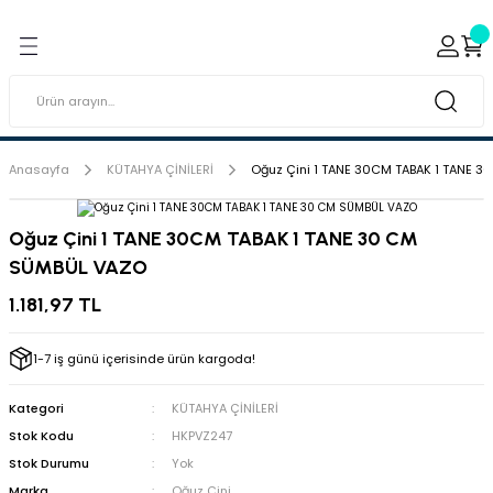
Geri Dön
Geri Dön
ı ve Sırçaları
ar
 & Porselen Boyaları (Toz
i Tabaklar
Anasayfa
KÜTAHYA ÇİNİLERİ
Oğuz Çini 1 TANE 30CM TABAK 1 TANE 
eramik Boyaları
Oğuz Çini 1 TANE 30CM TABAK 1 TANE 30 CM
SÜMBÜL VAZO
eramik Kabartma Boyaları
1.181,97 TL
abaklar
1-7 iş günü içerisinde ürün kargoda!
Kategori
KÜTAHYA ÇİNİLERİ
Stok Kodu
HKPVZ247
Stok Durumu
Yok
Marka
Oğuz Çini