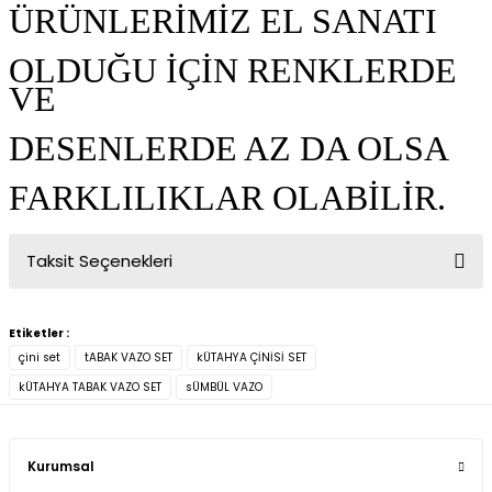
ÜRÜNLERİMİZ EL SANATI
OLDUĞU İÇİN RENKLERDE
VE
DESENLERDE AZ DA OLSA
FARKLILIKLAR OLABİLİR.
Taksit Seçenekleri
Etiketler :
çini set
tABAK VAZO SET
kÜTAHYA ÇİNİSİ SET
kÜTAHYA TABAK VAZO SET
sÜMBÜL VAZO
Kurumsal