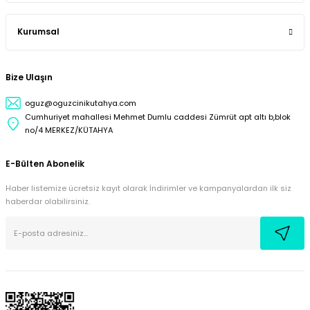
Kurumsal
Bize Ulaşın
oguz@oguzcinikutahya.com
Cumhuriyet mahallesi Mehmet Dumlu caddesi Zümrüt apt altı b,blok
no/4 MERKEZ/KÜTAHYA
E-Bülten Abonelik
Haber listemize ücretsiz kayıt olarak İndirimler ve kampanyalardan ilk siz
haberdar olabilirsiniz.