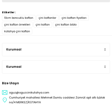
Etiketler :
10cm boncuklu kaftan
çini kaftanlar
çini kaftan fiyatları
çini kaftan örnekleri
çini kaftan
çini kaftan biblo
kütahya çini kaftan
Kurumsal
Kurumsal
Bize Ulaşın
oguz@oguzcinikutahya.com
Cumhuriyet mahallesi Mehmet Dumlu caddesi Zümrüt apt altı b,blok
no/4 MERKEZ/KÜTAHYA