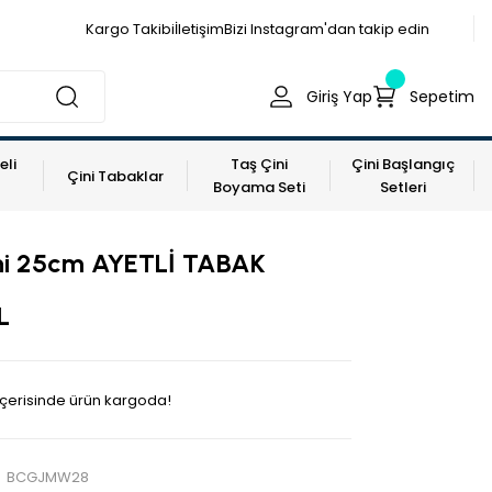
Kargo Takibi
İletişim
Bizi Instagram'dan takip edin
Giriş Yap
Sepetim
eli
Taş Çini
Çini Başlangıç
Çini Tabaklar
Boyama Seti
Setleri
ni 25cm AYETLİ TABAK
L
 içerisinde ürün kargoda!
BCGJMW28