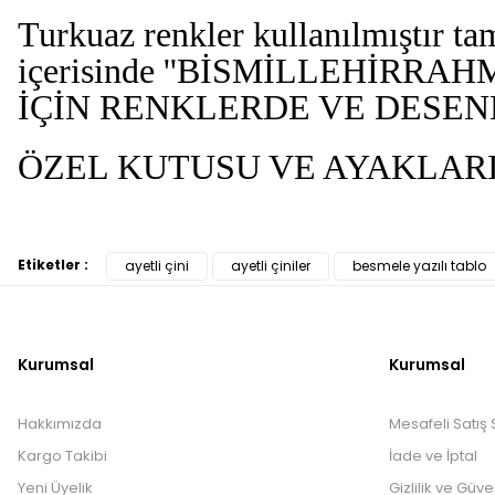
Turkuaz renkler kullanılmıştır ta
içerisinde ''BİSMİLLEHİRRAH
İÇİN RENKLERDE VE DESEN
ÖZEL KUTUSU VE AYAKLARI
Etiketler :
ayetli çini
ayetli çiniler
besmele yazılı tablo
Kurumsal
Kurumsal
Hakkımızda
Mesafeli Satış
Kargo Takibi
İade ve İptal
Yeni Üyelik
Gizlilik ve Güve