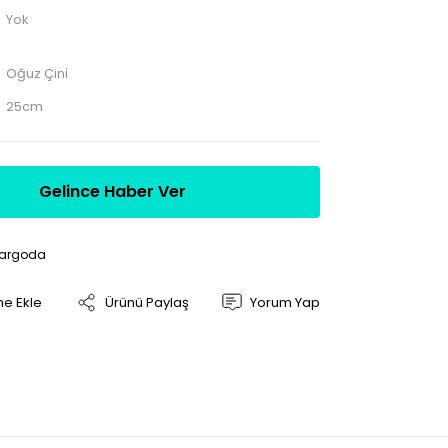
Yok
Oğuz Çini
25cm
Gelince Haber Ver
Kargoda
Ürünü Paylaş
Yorum Yap