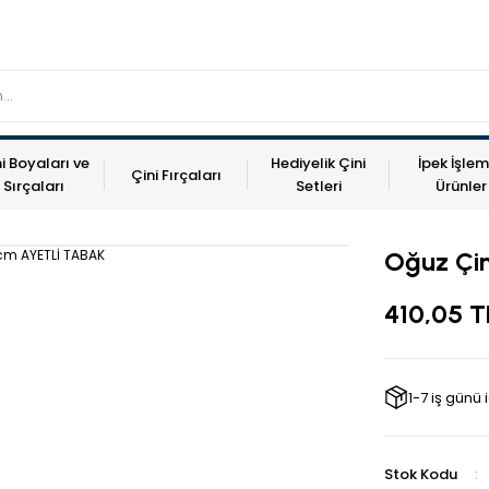
i Boyaları ve
Hediyelik Çini
İpek İşlem
Çini Fırçaları
Sırçaları
Setleri
Ürünler
Oğuz Çi
410,05 T
1-7 iş günü
Stok Kodu