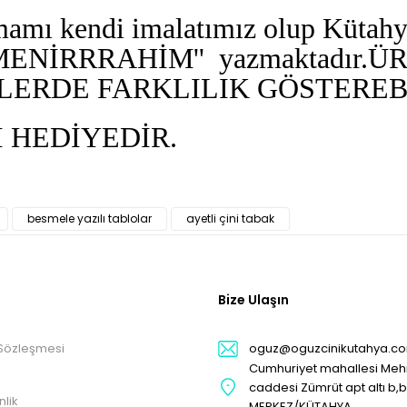
mamı kendi imalatımız olup Kütahya
MENİRRRAHİM'' yazmaktadır.
ÜR
LERDE FARKLILIK GÖSTEREBİ
 HEDİYEDİR.
besmele yazılı tablolar
ayetli çini tabak
Bize Ulaşın
 Sözleşmesi
oguz@oguzcinikutahya.c
Cumhuriyet mahallesi Me
caddesi Zümrüt apt altı b,
nlik
MERKEZ/KÜTAHYA