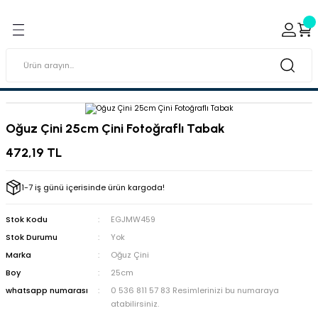
Geri Dön
Geri Dön
ı ve Sırçaları
ar
 & Porselen Boyaları (Toz
i Tabaklar
Oğuz Çini 25cm Çini Fotoğraflı Tabak
eramik Boyaları
472,19 TL
eramik Kabartma Boyaları
1-7 iş günü içerisinde ürün kargoda!
abaklar
Stok Kodu
EGJMW459
Stok Durumu
Yok
Marka
Oğuz Çini
Boy
25cm
whatsapp numarası
0 536 811 57 83 Resimlerinizi bu numaraya
atabilirsiniz.