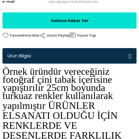
e-mail
oguz@oguzcinikutahya.com
Gelince Haber Ver
Ürünü Paylaş
Yorum Yap
Ürün Bilgisi
Örnek üründür vereceğiniz
fotoğraf çini tabak içerisine
yapıştırılır 25cm boyunda
turkuaz renkler kullanılarak
yapılmıştır
ÜRÜNLER
ELSANATI OLDUĞU İÇİN
RENKLERDE VE
DESENLERDE FARKLILIK