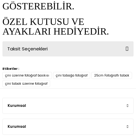
GÖSTEREBİLİR.
ÖZEL KUTUSU VE
AYAKLARI HEDİYEDİR.
Taksit Seçenekleri
Etiketler :
çini üzerine fotoğraf baskısı
çini tabağa fotoğraf
25cm Fotoğraflı tabak
çini tabak üzerine fotağraf
Kurumsal
Kurumsal