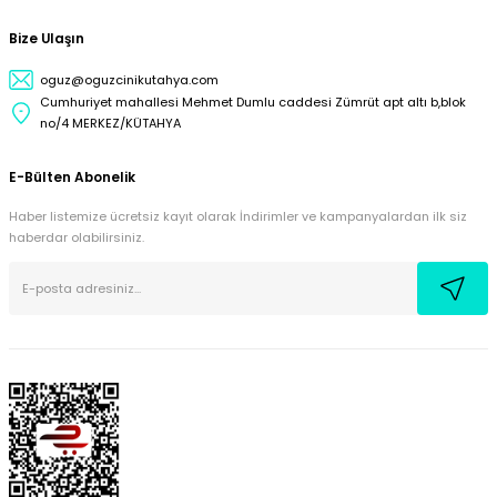
Bize Ulaşın
oguz@oguzcinikutahya.com
Cumhuriyet mahallesi Mehmet Dumlu caddesi Zümrüt apt altı b,blok
no/4 MERKEZ/KÜTAHYA
E-Bülten Abonelik
Haber listemize ücretsiz kayıt olarak İndirimler ve kampanyalardan ilk siz
haberdar olabilirsiniz.