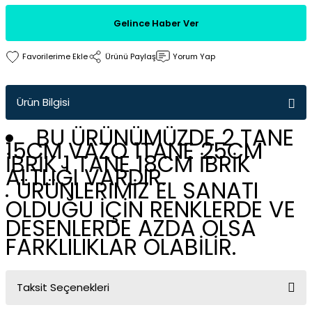
Gelince Haber Ver
Ürünü Paylaş
Yorum Yap
Ürün Bilgisi
BU ÜRÜNÜMÜZDE 2 TANE
15CM VAZO 1TANE 25CM
İBRİK 1 TANE 18CM İBRİK
ALTLIĞI VARDIR.
ÜRÜNLERİMİZ EL SANATI
OLDUĞU İÇİN RENKLERDE VE
DESENLERDE AZDA OLSA
FARKLILIKLAR OLABİLİR.
Taksit Seçenekleri