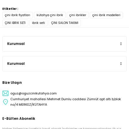
Etiketler :
çini ibrik fiyatları
kütahya çini ibrik
çini ibrikler
çini ibrik modelleri
ÇİNİ İBRİK SETİ
ibrik seti
ÇİNİ SALON TAKIMI
Kurumsal
Kurumsal
Bize Ulaşın
oguz@oguzcinikutahya.com
Cumhuriyet mahallesi Mehmet Dumlu caddesi Zümrüt apt altı b,blok
no/4 MERKEZ/KÜTAHYA
E-Bülten Abonelik
Haber listemize ücretsiz kayıt olarak İndirimler ve kampanyalardan ilk siz