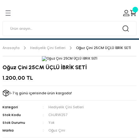
Geri Dön
Geri Dön
ı ve Sırçaları
ar
 & Porselen Boyaları (Toz
i Tabaklar
Anasayfa
Hediyelik Çini Setleri
Oğuz Çini 25CM ÜÇLÜ İBRİK SETİ
eramik Boyaları
Oğuz Çini 25CM ÜÇLÜ İBRİK SETİ
eramik Kabartma Boyaları
1.200,00 TL
abaklar
1-7 iş günü içerisinde ürün kargoda!
Kategori
Hediyelik Çini Setleri
Stok Kodu
CHJRW257
Stok Durumu
Yok
Marka
Oğuz Çini