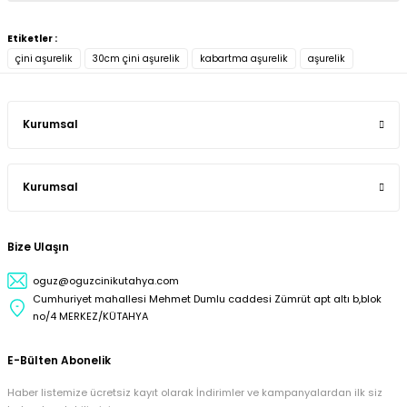
Etiketler :
çini aşurelik
30cm çini aşurelik
kabartma aşurelik
aşurelik
Kurumsal
Kurumsal
Bize Ulaşın
oguz@oguzcinikutahya.com
Cumhuriyet mahallesi Mehmet Dumlu caddesi Zümrüt apt altı b,blok
no/4 MERKEZ/KÜTAHYA
E-Bülten Abonelik
Haber listemize ücretsiz kayıt olarak İndirimler ve kampanyalardan ilk siz