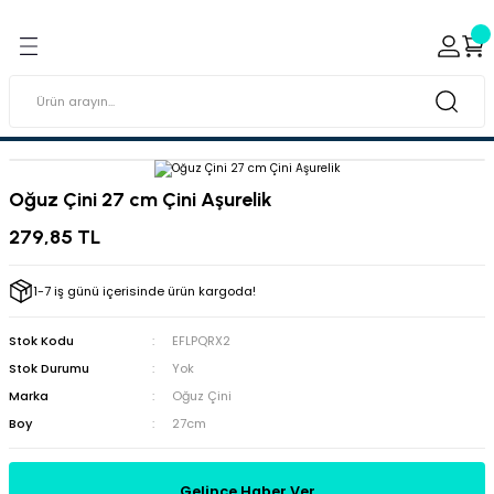
Geri Dön
Geri Dön
ı ve Sırçaları
ar
 & Porselen Boyaları (Toz
i Tabaklar
Oğuz Çini 27 cm Çini Aşurelik
eramik Boyaları
279,85 TL
eramik Kabartma Boyaları
1-7 iş günü içerisinde ürün kargoda!
abaklar
Stok Kodu
EFLPQRX2
Stok Durumu
Yok
Marka
Oğuz Çini
Boy
27cm
Gelince Haber Ver