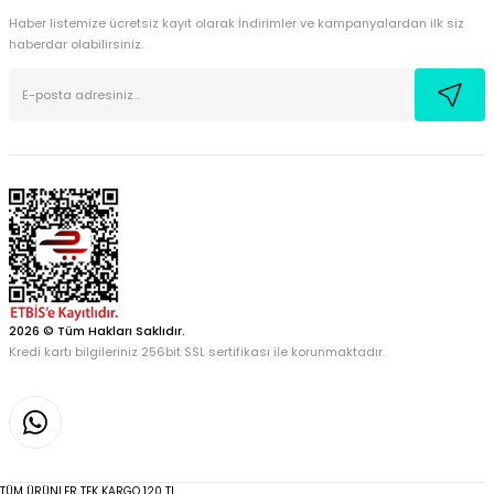
Haber listemize ücretsiz kayıt olarak İndirimler ve kampanyalardan ilk siz
haberdar olabilirsiniz.
2026 © Tüm Hakları Saklıdır.
Kredi kartı bilgileriniz 256bit SSL sertifikası ile korunmaktadır.
TÜM ÜRÜNLER TEK KARGO 120 TL