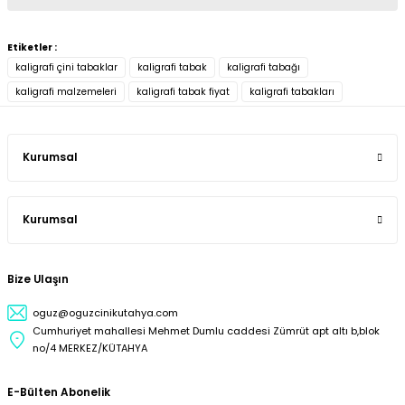
Etiketler :
kaligrafi çini tabaklar
kaligrafi tabak
kaligrafi tabağı
kaligrafi malzemeleri
kaligrafi tabak fiyat
kaligrafi tabakları
Kurumsal
Kurumsal
Bize Ulaşın
oguz@oguzcinikutahya.com
Cumhuriyet mahallesi Mehmet Dumlu caddesi Zümrüt apt altı b,blok
no/4 MERKEZ/KÜTAHYA
E-Bülten Abonelik