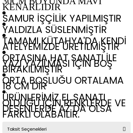
30CM BOYUNDA MAVİ
KENARLIDIR
SAMUR İŞÇİLİK YAPILMIŞTIR
YALDIZLA SÜSLENMİŞTİR
TAMAMI KÜTAHYA'DA KENDİ
ATELYEMİZDE ÜRETİLMİŞTİR
ORTASINA HAT SANATI İLE
YAZI YAZILMASI İÇİN BOŞ
BIRAKILMIŞTIR
ORTA BOŞLUĞU ORTALAMA
18 CM DİR
ÜRÜNLERİMİZ EL SANATI
OLDUĞU İÇİN RENKLERDE VE
DESENLERDE AZ DA OLSA
FARKLI OLABAİLİR.
Taksit Seçenekleri