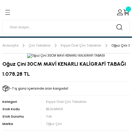
Geri Dön
Geri Dön
ı ve Sırçaları
ar
 & Porselen Boyaları (Toz
i Tabaklar
Anasayfa
Çini Tabaklar
Kişiye Özel Çini Tabaklar
Oğuz Çini 3
eramik Boyaları
Oğuz Çini 30CM MAVİ KENARLI KALİGRAFİ TABAĞI
eramik Kabartma Boyaları
1.078,28 TL
abaklar
1-7 iş günü içerisinde ürün kargoda!
Kategori
Kişiye Özel Çini Tabaklar
Stok Kodu
BEGLMNX9
Stok Durumu
Yok
Marka
Oğuz Çini