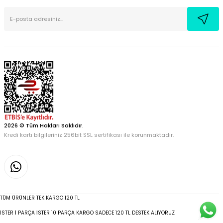
2026 © Tüm Hakları Saklıdır.
Kredi kartı bilgileriniz 256bit SSL sertifikası ile korunmaktadır.
TÜM ÜRÜNLER TEK KARGO 120 TL
İSTER 1 PARÇA İSTER 10 PARÇA KARGO SADECE 120 TL DESTEK ALIYORUZ