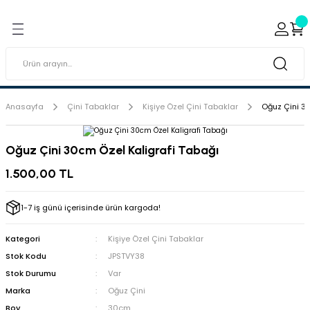
Geri Dön
Geri Dön
ı ve Sırçaları
ar
 & Porselen Boyaları (Toz
i Tabaklar
Anasayfa
Çini Tabaklar
Kişiye Özel Çini Tabaklar
Oğuz Çini 3
eramik Boyaları
Oğuz Çini 30cm Özel Kaligrafi Tabağı
eramik Kabartma Boyaları
1.500,00 TL
abaklar
1-7 iş günü içerisinde ürün kargoda!
Kategori
Kişiye Özel Çini Tabaklar
Stok Kodu
JPSTVY38
Stok Durumu
Var
Marka
Oğuz Çini
Boy
30cm