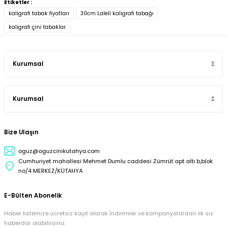
Etiketler :
kaligrafi tabak fiyatları
30cm Laleli kaligrafi tabağı
kaligrafi çini tabaklar
Kurumsal
Kurumsal
Bize Ulaşın
oguz@oguzcinikutahya.com
Cumhuriyet mahallesi Mehmet Dumlu caddesi Zümrüt apt altı b,blok
no/4 MERKEZ/KÜTAHYA
E-Bülten Abonelik
Haber listemize ücretsiz kayıt olarak İndirimler ve kampanyalardan ilk siz
haberdar olabilirsiniz.