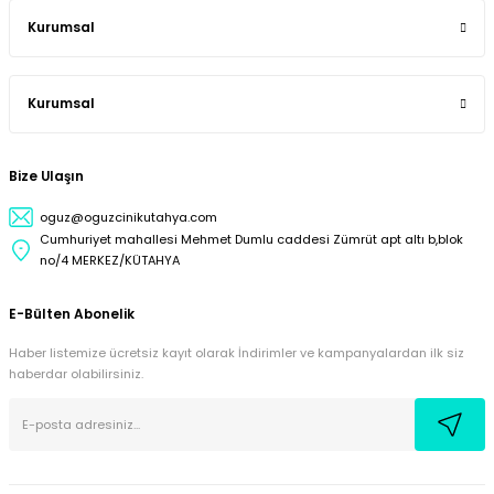
Kurumsal
Kurumsal
Bize Ulaşın
oguz@oguzcinikutahya.com
Cumhuriyet mahallesi Mehmet Dumlu caddesi Zümrüt apt altı b,blok
no/4 MERKEZ/KÜTAHYA
E-Bülten Abonelik
Haber listemize ücretsiz kayıt olarak İndirimler ve kampanyalardan ilk siz
haberdar olabilirsiniz.