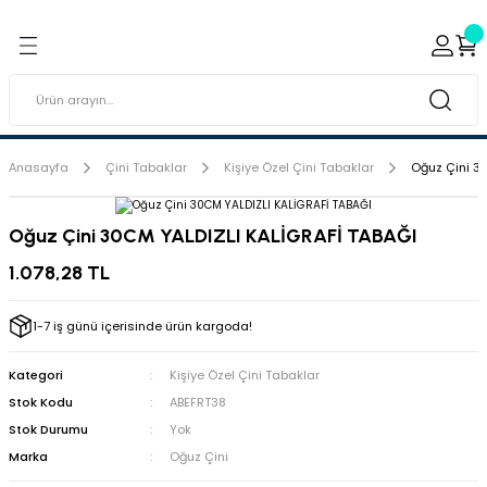
Geri Dön
Geri Dön
ı ve Sırçaları
ar
 & Porselen Boyaları (Toz
i Tabaklar
Anasayfa
Çini Tabaklar
Kişiye Özel Çini Tabaklar
Oğuz Çini 3
eramik Boyaları
Oğuz Çini 30CM YALDIZLI KALİGRAFİ TABAĞI
eramik Kabartma Boyaları
1.078,28 TL
abaklar
1-7 iş günü içerisinde ürün kargoda!
Kategori
Kişiye Özel Çini Tabaklar
Stok Kodu
ABEFRT38
Stok Durumu
Yok
Marka
Oğuz Çini