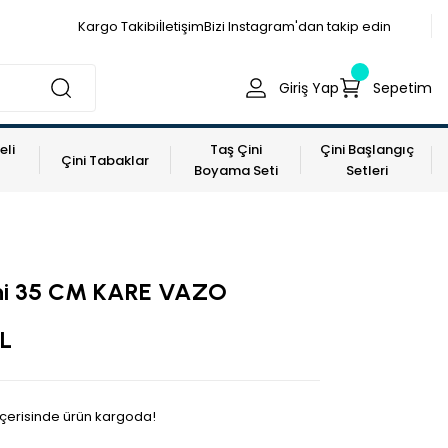
Kargo Takibi
İletişim
Bizi Instagram'dan takip edin
Giriş Yap
Sepetim
eli
Taş Çini
Çini Başlangıç
Çini Tabaklar
Boyama Seti
Setleri
ni 35 CM KARE VAZO
L
 içerisinde ürün kargoda!