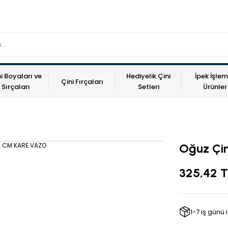
i Boyaları ve
Hediyelik Çini
İpek İşlem
Çini Fırçaları
Sırçaları
Setleri
Ürünler
Oğuz Çi
325,42 T
1-7 iş günü