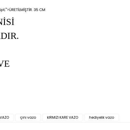
24pt;">ÜRETİLMİŞTİR. 35 CM
İSİ
DIR.
VE
 VAZO
çini vazo
kIRMIZI KARE VAZO
hediyelik vazo