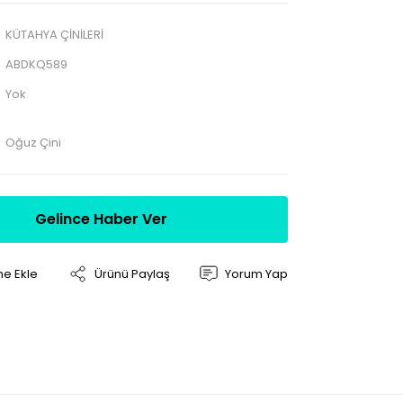
KÜTAHYA ÇİNİLERİ
ABDKQ589
Yok
Oğuz Çini
Gelince Haber Ver
Ürünü Paylaş
Yorum Yap