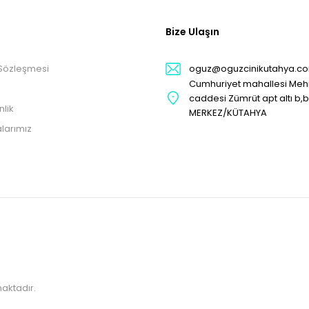
Bize Ulaşın
 Sözleşmesi
oguz@oguzcinikutahya.c
Cumhuriyet mahallesi Me
caddesi Zümrüt apt altı b,
nlik
MERKEZ/KÜTAHYA
larımız
maktadır.