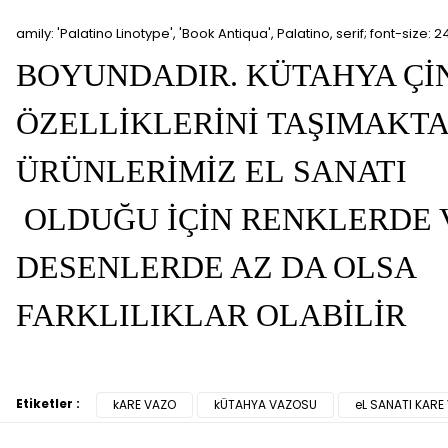
amily: 'Palatino Linotype', 'Book Antiqua', Palatino, serif; font-size: 
BOYUNDADIR.
KÜTAHYA ÇİN
ÖZELLİKLERİNİ
TAŞIMAKTA
ÜRÜNLERİMİZ EL
SANATI
OLDUĞU İÇİN
RENKLERDE 
DESENLERDE AZ DA OLSA
FARKLILIKLAR OLABİLİR
Etiketler :
kARE VAZO
kÜTAHYA VAZOSU
eL SANATI KARE