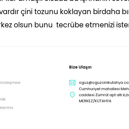
ardır çini tozunu koklayan birdaha bı
rkez olsun bunu tecrübe etmenizi ister
Bize Ulaşın
 Sözleşmesi
oguz@oguzcinikutahya.c
Cumhuriyet mahallesi Me
caddesi Zümrüt apt altı b,
nlik
MERKEZ/KÜTAHYA
larımız