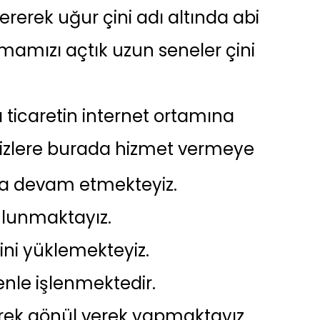
rerek uğur çini adı altında abi
rmamızı açtık uzun seneler çini
da ticaretin internet ortamına
 sizlere burada hizmet vermeye
şına devam etmekteyiz.
ulunmaktayız.
ini yüklemekteyiz.
nle işlenmektedir.
erek gönül verek yapmaktayız