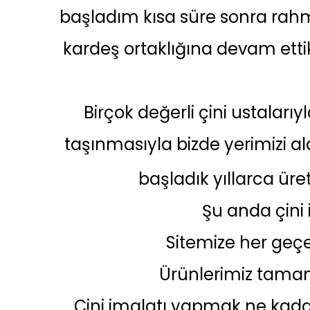
başladım kısa süre sonra rahme
kardeş ortaklığına devam ettik
Birçok değerli çini ustalarıy
taşınmasıyla bizde yerimizi a
başladık yıllarca üre
Şu anda çini
Sitemize her geçe
Ürünlerimiz tamam
Çini imalatı yapmak ne kada