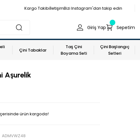
Kargo Takibi
İletişim
Bizi Instagram'dan takip edin
Giriş Yap
Sepetim
eli
Taş Çini
Çini Başlangıç
Çini Tabaklar
Boyama Seti
Setleri
i Aşurelik
L
 içerisinde ürün kargoda!
ADMVWZ48