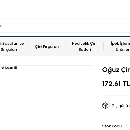
i Boyaları ve
Hediyelik Çini
İpek İşlem
Çini Fırçaları
Sırçaları
Setleri
Ürünler
Oğuz Çin
172,61 T
1-7 iş günü
Stok Kodu