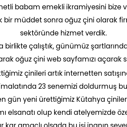
tli babam emekli ikramiyesini bize ve
 bir müddet sonra oğuz çini olarak fi
sektöründe hizmet verdik.
la birlikte çalıştık, günümüz şartların
larak oğuz çini web sayfamızı açarak
ttiğimiz çinileri artık internetten satı
 imalatında 23 senemizi doldurmuş b
n gün yeni ürettiğimiz Kütahya çiniler
ı elsanatı olup kendi atelyemizde öze
r kar amaçlı olsada bu işi inanın sev