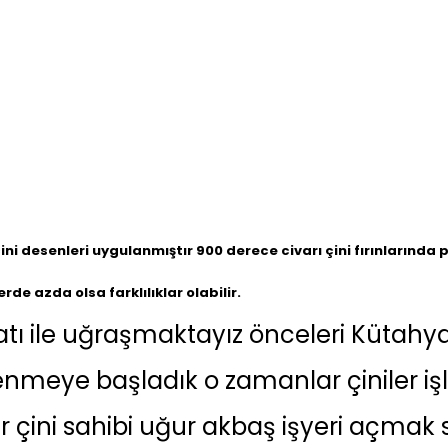
ini desenleri uygulanmıştır 900 derece civarı çini fırınlarında piş
de azda olsa farklılıklar olabilir.
latı ile uğraşmaktayız önceleri Kütahya
nmeye başladık o zamanlar çiniler işl
ğur çini sahibi uğur akbaş işyeri açma