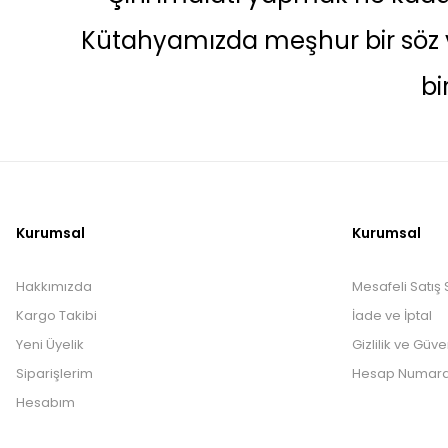
Kütahyamızda meşhur bir söz v
bi
Kurumsal
Kurumsal
Hakkımızda
Mesafeli Satış
Kargo Takibi
İade ve İptal
Yeni Üyelik
Gizlilik ve Güve
Siparişlerim
Hesap Numara
Hesabım