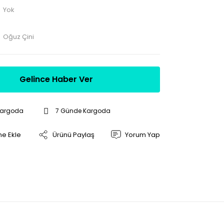
Yok
Oğuz Çini
Gelince Haber Ver
Kargoda
7 Günde Kargoda
Ürünü Paylaş
Yorum Yap