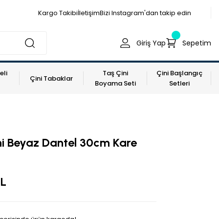
Kargo Takibi
İletişim
Bizi Instagram'dan takip edin
Giriş Yap
Sepetim
eli
Taş Çini
Çini Başlangıç
Çini Tabaklar
Boyama Seti
Setleri
i Beyaz Dantel 30cm Kare
TL