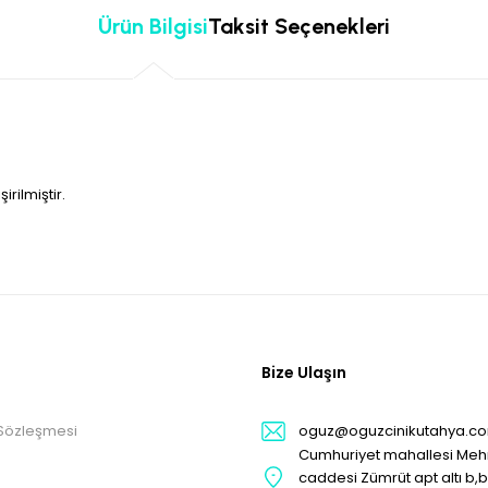
Ürün Bilgisi
Taksit Seçenekleri
rilmiştir.
Bize Ulaşın
 Sözleşmesi
oguz@oguzcinikutahya.c
Cumhuriyet mahallesi Me
caddesi Zümrüt apt altı b,