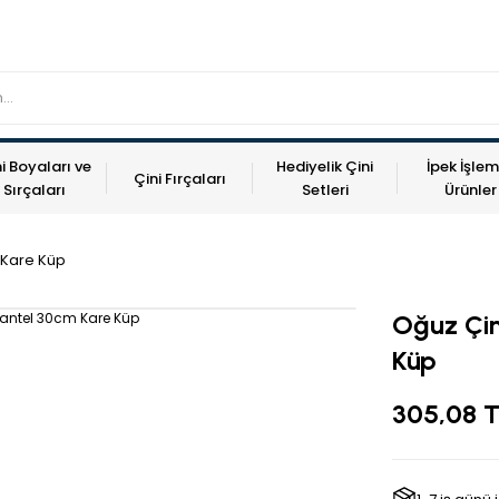
i Boyaları ve
Hediyelik Çini
İpek İşlem
Çini Fırçaları
Sırçaları
Setleri
Ürünler
 Kare Küp
Oğuz Çin
Küp
305,08 