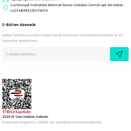
Cumhuriyet mahallesi Mehmet Dumlu caddesi Zümrüt apt altı b,blok
no/4 MERKEZ/KÜTAHYA
E-Bülten Abonelik
Haber listemize ücretsiz kayıt olarak İndirimler ve kampanyalardan ilk siz
haberdar olabilirsiniz.
2026 © Tüm Hakları Saklıdır.
Kredi kartı bilgileriniz 256bit SSL sertifikası ile korunmaktadır.