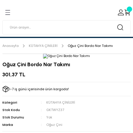
Geri Dön
Geri Dön
ı ve Sırçaları
ar
 & Porselen Boyaları (Toz
i Tabaklar
Anasayfa
KÜTAHYA ÇİNİLERİ
Oğuz Çini Bordo Nar Takımı
eramik Boyaları
Oğuz Çini Bordo Nar Takımı
eramik Kabartma Boyaları
301,37 TL
abaklar
1-7 iş günü içerisinde ürün kargoda!
Kategori
KÜTAHYA ÇİNİLERİ
Stok Kodu
GKTWYZ37
Stok Durumu
Yok
Marka
Oğuz Çini