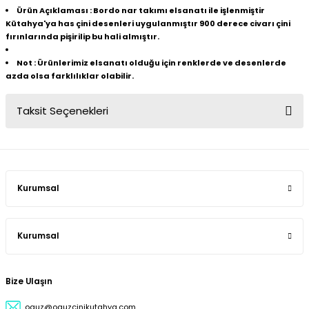
Ürün Açıklaması
: Bordo nar takımı elsanatı ile işlenmiştir
Kütahya'ya has çini desenleri uygulanmıştır 900 derece civarı çini
fırınlarında pişirilip bu hali almıştır.
Not
:
Ürünlerimiz elsanatı olduğu için renklerde ve desenlerde
azda olsa farklılıklar olabilir.
Taksit Seçenekleri
Kurumsal
Kurumsal
Bize Ulaşın
oguz@oguzcinikutahya.com