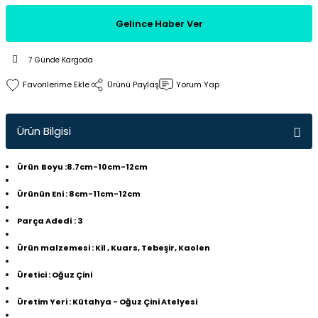
Gelince Haber Ver
7 Günde Kargoda
Ürünü Paylaş
Yorum Yap
Ürün Bilgisi
Ürün
Boyu
:8.7cm-10cm-12cm
Ürünün Eni
: 8cm-11cm-12cm
Parça Adedi
: 3
Ürün malzemesi
: Kil , Kuars, Tebeşir, Kaolen
Üretici
: Oğuz Çini
Üretim Yeri
: Kütahya - Oğuz Çini Atelyesi