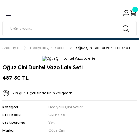
Geri Dön
Geri Dön
ı ve Sırçaları
ar
 & Porselen Boyaları (Toz
i Tabaklar
Anasayfa
Hediyelik Çini Setleri
Oğuz Çini Dantel Vazo Lale Seti
eramik Boyaları
Oğuz Çini Dantel Vazo Lale Seti
eramik Kabartma Boyaları
487,50 TL
abaklar
1-7 iş günü içerisinde ürün kargoda!
Kategori
Hediyelik Çini Setleri
Stok Kodu
GKLPRTY9
Stok Durumu
Yok
Marka
Oğuz Çini