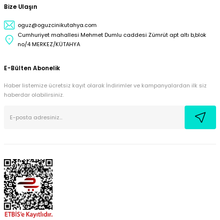
Bize Ulaşın
oguz@oguzcinikutahya.com
Cumhuriyet mahallesi Mehmet Dumlu caddesi Zümrüt apt altı b,blok
no/4 MERKEZ/KÜTAHYA
E-Bülten Abonelik
Haber listemize ücretsiz kayıt olarak İndirimler ve kampanyalardan ilk siz
haberdar olabilirsiniz.