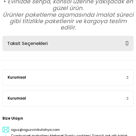
•
Evinizde sehpa, konsol üzerine yakışacak en
güzel ürün.
Ürünler paketleme aşamasında imalat süreci
gibi titizlikle paketlenir ve kargoya teslim
edilir.
Taksit Seçenekleri
Kurumsal
Kurumsal
Bize Ulaşın
oguz@oguzcinikutahya.com
Cumhuriyet mahallesi Mehmet Dumlu caddesi Zümrüt apt altı b,blok