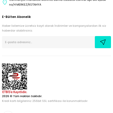
no/4 MERKEZ/KÜTAHYA
E-Bülten Abonelik
Haber listemize ücretsiz kayıt olarak İndirimler ve kampanyalardan ilk siz
haberdar olabilirsiniz.
2026 © Tüm Hakları Saklıdır.
Kredi kartı bilgileriniz 256bit SSL sertifikası ile korunmaktadır.