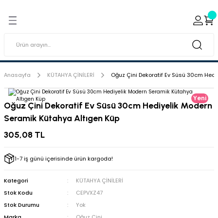
Geri Dön
Geri Dön
ı ve Sırçaları
ar
 & Porselen Boyaları (Toz
i Tabaklar
Anasayfa
KÜTAHYA ÇİNİLERİ
Oğuz Çini Dekoratif Ev Süsü 30cm Hedi
eramik Boyaları
Yeni
Oğuz Çini Dekoratif Ev Süsü 30cm Hediyelik Modern
Seramik Kütahya Altıgen Küp
eramik Kabartma Boyaları
305,08 TL
abaklar
1-7 iş günü içerisinde ürün kargoda!
Kategori
KÜTAHYA ÇİNİLERİ
Stok Kodu
CEPVXZ47
Stok Durumu
Yok
Marka
Oğuz Çini