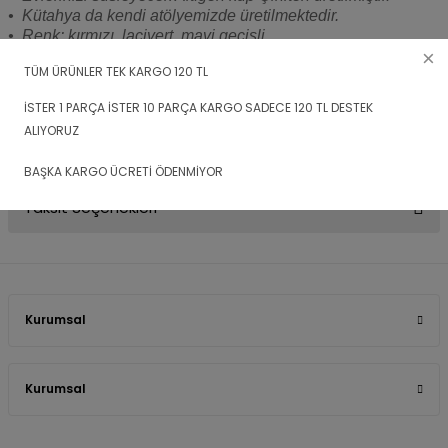
• Kütahya da kendi atölyemizde üretilmektedir.
• Renk: kırmızı, lacivert, mavi geçişli.
• Boy: 30cm
TÜM ÜRÜNLER TEK KARGO 120 TL
• Evinizde sehpa, konsol üzerine yakışacak en güzel ürün.
• Ürünler paketleme aşamasında imalat süreci gibi titizlikle
İSTER 1 PARÇA İSTER 10 PARÇA KARGO SADECE 120 TL DESTEK
paketlenir ve kargoya teslim edilir
ALIYORUZ
• Ürün tamamen el boyaması olup gönderilen ürünün
çizimleri, boyamaları görselden çok az farklı olabilir
BAŞKA KARGO ÜCRETİ ÖDENMİYOR
Taksit Seçenekleri
Kurumsal
Kurumsal