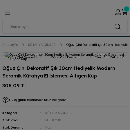
Geri Dön
Geri Dön
0
ı ve Sırçaları
ar
 & Porselen Boyaları (Toz
i Tabaklar
Anasayfa
KÜTAHYA ÇİNİLERİ
Oğuz Çini Dekoratif Şık 30cm Hediyelik
eramik Boyaları
Oğuz Çini Dekoratif Şık 30cm Hediyelik Modern
eramik Kabartma Boyaları
Seramik Kütahya El İşlemesi Altıgen Küp
abaklar
305,09 TL
1-7 iş günü içerisinde ürün kargoda!
Kategori
KÜTAHYA ÇİNİLERİ
Stok Kodu
ELSUXY36
Stok Durumu
Yok