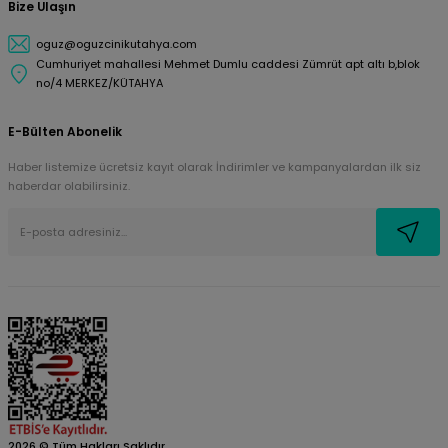
Bize Ulaşın
oguz@oguzcinikutahya.com
Cumhuriyet mahallesi Mehmet Dumlu caddesi Zümrüt apt altı b,blok
no/4 MERKEZ/KÜTAHYA
E-Bülten Abonelik
Haber listemize ücretsiz kayıt olarak İndirimler ve kampanyalardan ilk siz
haberdar olabilirsiniz.
2026 © Tüm Hakları Saklıdır.