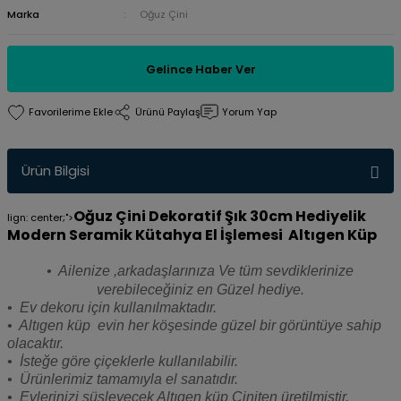
Marka
Oğuz Çini
Gelince Haber Ver
Ürünü Paylaş
Yorum Yap
Ürün Bilgisi
Oğuz Çini Dekoratif Şık 30cm Hediyelik
lign: center;">
Modern Seramik Kütahya El İşlemesi Altıgen Küp
• Ailenize ,arkadaşlarınıza Ve tüm sevdiklerinize
verebileceğiniz en Güzel hediye.
• Ev dekoru için kullanılmaktadır.
• Altıgen küp evin her köşesinde güzel bir görüntüye sahip
olacaktır.
• İsteğe göre çiçeklerle kullanılabilir.
• Ürünlerimiz tamamıyla el sanatıdır.
• Evlerinizi süsleyecek Altıgen küp Çiniten üretilmiştir.