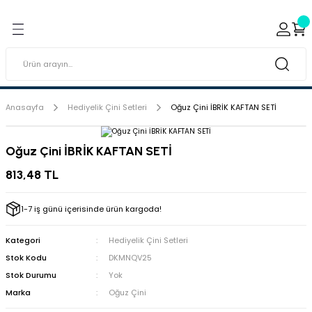
Geri Dön
Geri Dön
ı ve Sırçaları
ar
 & Porselen Boyaları (Toz
i Tabaklar
Anasayfa
Hediyelik Çini Setleri
Oğuz Çini İBRİK KAFTAN SETİ
eramik Boyaları
Oğuz Çini İBRİK KAFTAN SETİ
eramik Kabartma Boyaları
813,48 TL
abaklar
1-7 iş günü içerisinde ürün kargoda!
Kategori
Hediyelik Çini Setleri
Stok Kodu
DKMNQV25
Stok Durumu
Yok
Marka
Oğuz Çini