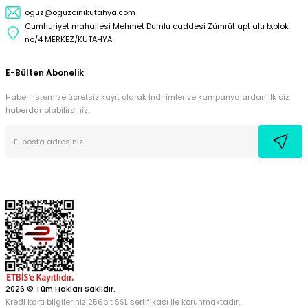
oguz@oguzcinikutahya.com
Cumhuriyet mahallesi Mehmet Dumlu caddesi Zümrüt apt altı b,blok
no/4 MERKEZ/KÜTAHYA
E-Bülten Abonelik
Haber listemize ücretsiz kayıt olarak İndirimler ve kampanyalardan ilk siz
haberdar olabilirsiniz.
2026 © Tüm Hakları Saklıdır.
Kredi kartı bilgileriniz 256bit SSL sertifikası ile korunmaktadır.