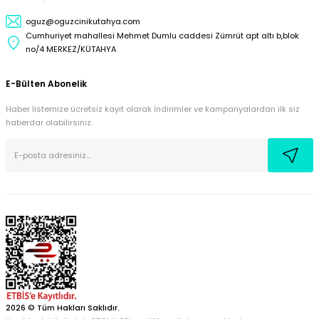
oguz@oguzcinikutahya.com
Cumhuriyet mahallesi Mehmet Dumlu caddesi Zümrüt apt altı b,blok
no/4 MERKEZ/KÜTAHYA
E-Bülten Abonelik
Haber listemize ücretsiz kayıt olarak İndirimler ve kampanyalardan ilk siz
haberdar olabilirsiniz.
2026 © Tüm Hakları Saklıdır.