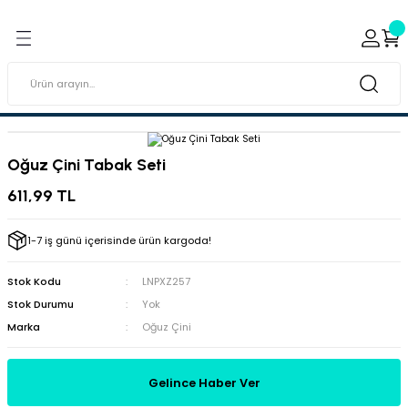
Geri Dön
Geri Dön
ı ve Sırçaları
ar
 & Porselen Boyaları (Toz
i Tabaklar
Oğuz Çini Tabak Seti
eramik Boyaları
611,99 TL
eramik Kabartma Boyaları
1-7 iş günü içerisinde ürün kargoda!
abaklar
Stok Kodu
LNPXZ257
Stok Durumu
Yok
Marka
Oğuz Çini
Gelince Haber Ver