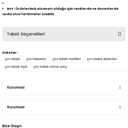
Not
:
Ürünlerimiz elsanatı olduğu için renklerde ve desenlerde
azda olsa farklılıklar olabilir.
Taksit Seçenekleri
Etiketler :
çini tabak
çini tabakları
çini tabak motifleri
çini tabak desenleri
çini tabak fiyat
çini tabak online satış
Kurumsal
Kurumsal
Bize Ulaşın