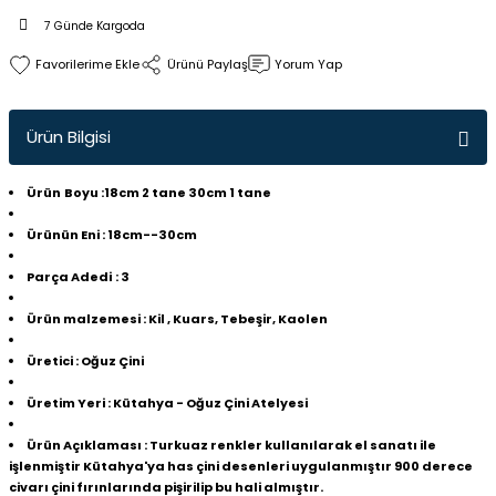
7 Günde Kargoda
Ürünü Paylaş
Yorum Yap
Ürün Bilgisi
Ürün
Boyu
:18cm 2 tane 30cm 1 tane
Ürünün Eni
: 18cm--30cm
Parça Adedi
: 3
Ürün malzemesi
: Kil , Kuars, Tebeşir, Kaolen
Üretici
: Oğuz Çini
Üretim Yeri
: Kütahya - Oğuz Çini Atelyesi
Ürün Açıklaması
: Turkuaz renkler kullanılarak el sanatı ile
işlenmiştir Kütahya'ya has çini desenleri uygulanmıştır 900 derece
civarı çini fırınlarında pişirilip bu hali almıştır.