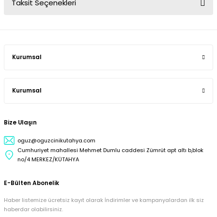
Taksit Seçenekleri
Kurumsal
Kurumsal
Bize Ulaşın
oguz@oguzcinikutahya.com
Cumhuriyet mahallesi Mehmet Dumlu caddesi Zümrüt apt altı b,blok
no/4 MERKEZ/KÜTAHYA
E-Bülten Abonelik
Haber listemize ücretsiz kayıt olarak İndirimler ve kampanyalardan ilk siz
haberdar olabilirsiniz.