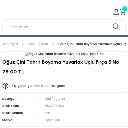
Geri Dön
Geri Dön
ı ve Sırçaları
ar
 & Porselen Boyaları (Toz
i Tabaklar
Anasayfa
Çini Fırçaları
Oğuz Çini Tahrir Boyama Yuvarlak Uçlu Fırç
eramik Boyaları
Oğuz Çini Tahrir Boyama Yuvarlak Uçlu Fırça 5 No
eramik Kabartma Boyaları
75,00 TL
abaklar
1-7 iş günü içerisinde ürün kargoda!
Kategori
Çini Fırçaları
Stok Kodu
N82Z7EB43A
Stok Durumu
Var
Marka
Oğuz Çini