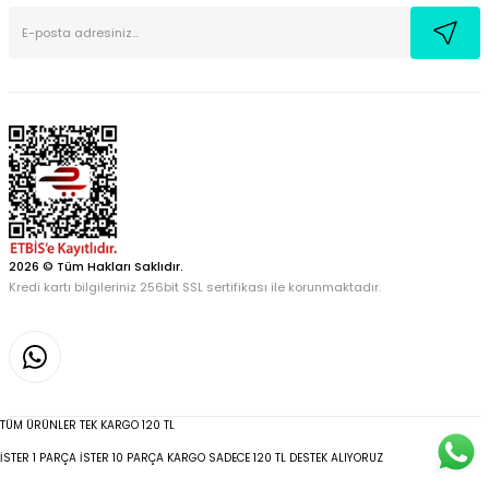
2026 © Tüm Hakları Saklıdır.
Kredi kartı bilgileriniz 256bit SSL sertifikası ile korunmaktadır.
TÜM ÜRÜNLER TEK KARGO 120 TL
İSTER 1 PARÇA İSTER 10 PARÇA KARGO SADECE 120 TL DESTEK ALIYORUZ