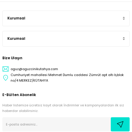
Kurumsal
Kurumsal
Bize Ulaşın
oguz@oguzcinikutahya.com
Cumhuriyet mahallesi Mehmet Dumlu caddesi Zümrüt apt altı b,blok
no/4 MERKEZ/KÜTAHYA
E-Bülten Abonelik
Haber listemize ücretsiz kayıt olarak İndirimler ve kampanyalardan ilk siz
haberdar olabilirsiniz.