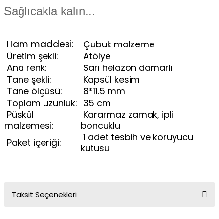
Sağlıcakla kalın...
Ham maddesi:
Çubuk malzeme
Üretim şekli:
Atölye
Ana renk:
Sarı helazon damarlı
Tane şekli:
Kapsül kesim
Tane ölçüsü:
8*11.5 mm
Toplam uzunluk:
35 cm
Püskül
Kararmaz zamak, ipli
malzemesi:
boncuklu
1 adet tesbih ve koruyucu
Paket içeriği:
kutusu
Taksit Seçenekleri