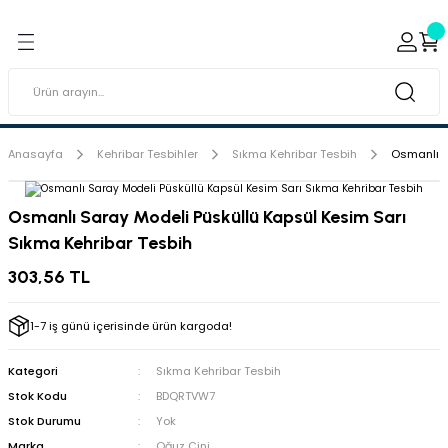
Geri Dön
Geri Dön
ı ve Sırçaları
ar
 & Porselen Boyaları (Toz
i Tabaklar
Anasayfa
Kehribar Tesbihler
Sıkma Kehribar Tesbih
Osmanlı S
eramik Boyaları
Osmanlı Saray Modeli Püsküllü Kapsül Kesim Sarı
Sıkma Kehribar Tesbih
eramik Kabartma Boyaları
303,56 TL
abaklar
1-7 iş günü içerisinde ürün kargoda!
Kategori
Sıkma Kehribar Tesbih
Stok Kodu
BDQRTVW7
Stok Durumu
Yok
Marka
Oğuz Çini