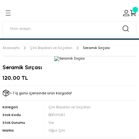
Geri Dön
Geri Dön
ı ve Sırçaları
ar
 & Porselen Boyaları (Toz
i Tabaklar
Anasayfa
Çini Boyaları ve Sırçaları
Seramik Sırçası
eramik Boyaları
Seramik Sırçası
eramik Kabartma Boyaları
120,00 TL
abaklar
1-7 iş günü içerisinde ürün kargoda!
Kategori
Çini Boyaları ve Sırçaları
Stok Kodu
BDFHYUK1
Stok Durumu
Var
Marka
Oğuz Çini