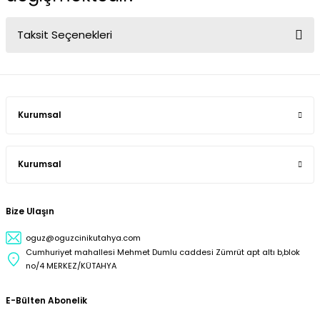
Taksit Seçenekleri
Kurumsal
Kurumsal
Bize Ulaşın
oguz@oguzcinikutahya.com
Cumhuriyet mahallesi Mehmet Dumlu caddesi Zümrüt apt altı b,blok
no/4 MERKEZ/KÜTAHYA
E-Bülten Abonelik