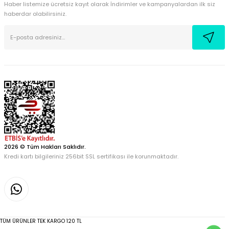
Haber listemize ücretsiz kayıt olarak İndirimler ve kampanyalardan ilk siz
haberdar olabilirsiniz.
2026 © Tüm Hakları Saklıdır.
Kredi kartı bilgileriniz 256bit SSL sertifikası ile korunmaktadır.
TÜM ÜRÜNLER TEK KARGO 120 TL