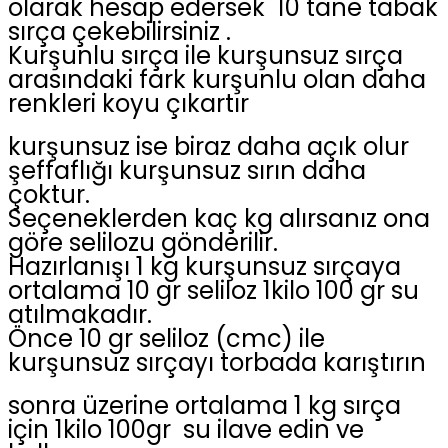
olarak hesap edersek 10 tane tabak
sırça çekebilirsiniz .
Kurşunlu sırça ile kurşunsuz sırça
arasındaki fark kurşunlu olan daha
renkleri koyu çıkartır
kurşunsuz ise biraz daha açık olur
şeffaflığı kurşunsuz sırın daha
çoktur.
Seçeneklerden kaç kg alırsanız ona
göre selilozu gönderilir.
Hazırlanışı 1 kg kurşunsuz sırçaya
ortalama 10 gr seliloz 1kilo 100 gr su
atılmakadır.
Önce 10 gr seliloz (cmc) ile
kurşunsuz sırçayı torbada karıştırın
sonra üzerine ortalama 1 kg sırça
için 1kilo 100gr su ilave edin ve